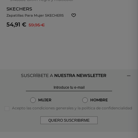
SKECHERS
Zapatillas Para Mujer SKECHERS
JGoldcrown UNO Lite Subtle Love
54,91 €
59,95 €
314088L-BKMT Negro Y Multicolor
SUSCRÍBETE A
NUESTRA NEWSLETTER
MUJER
HOMBRE
Acepto las condiciones generales y la política de confidencialidad
QUIERO SUSCRIBIRME