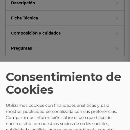
Descripción
Ficha Técnica
Composición y cuidados
Preguntas
Consentimiento de
TE PUEDE INTERESAR
Cookies
- 15%
SKECHERS
SKECHERS
Utilizamos cookies con finalidades analíticas y para
Zapatillas De Cuña Skechers Million
Zapatillas Skechers Slip Ins Bo
mostrar publicidad personalizada con sus preferencias.
Air-Hotter Taupe
Sport Squad Chaos En Blanco Y
71,16 €
71,95 €
84,95 €
79,95 €
Compartimos información sobre el uso que hace de
Naranja
nuestro sitio con nuestros socios de redes sociales,
publicidad y análisis, que pueden combinarla con otra