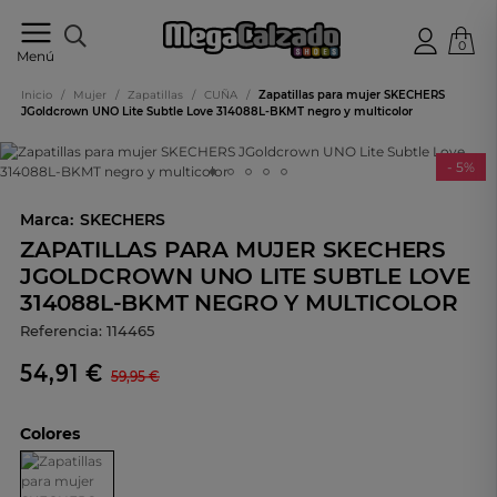
0
Tu
Menú
tienda
online
Inicio
/
Mujer
/
Zapatillas
/
CUÑA
/
Zapatillas para mujer SKECHERS
de
JGoldcrown UNO Lite Subtle Love 314088L-BKMT negro y multicolor
calzado
- 5%
Marca:
SKECHERS
ZAPATILLAS PARA MUJER SKECHERS
JGOLDCROWN UNO LITE SUBTLE LOVE
314088L-BKMT NEGRO Y MULTICOLOR
Referencia:
114465
54,91 €
59,95 €
Colores