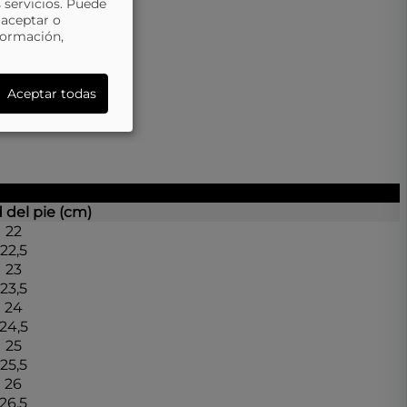
 servicios. Puede
 aceptar o
formación,
Aceptar todas
 del pie (cm)
22
22,5
23
23,5
24
24,5
25
25,5
26
26,5