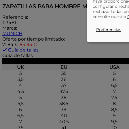
haya proporcionad
ZAPATILLAS PARA HOMBRE MUNICH KAVA 25
configurar o rech
rechazar todas pu
consulte nuestra
Referencia:
113481
Marca:
Preferencias
MUNICH
Oferta por tiempo limitado:
71,84 €
84,95 €
Guía de tallas
Guía de tallas
UK
EU
USA
3
35
5
3,5
36
6
4
37
6,5
4,5
37,5
7
5
38
7,5
5,5
38,5
8
6
39
8,5
6,5
40
9
7
40,5
9,5
7,5
41
10