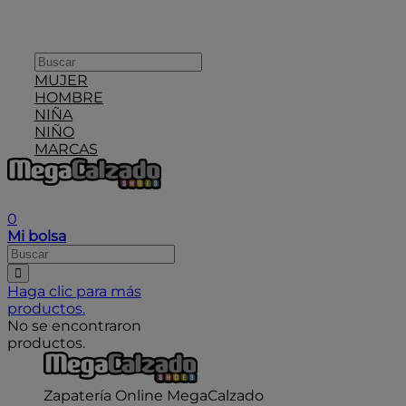
MUJER
HOMBRE
NIÑA
NIÑO
MARCAS
User icon
0
Mi bolsa
Haga clic para más
productos.
No se encontraron
productos.
Zapatería Online MegaCalzado