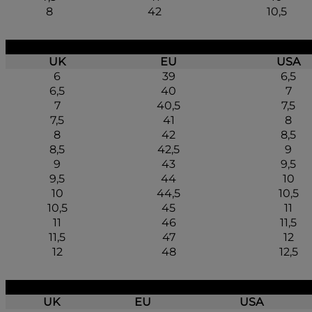
8
42
10,5
UK
EU
USA
6
39
6,5
6,5
40
7
7
40,5
7,5
7,5
41
8
8
42
8,5
8,5
42,5
9
9
43
9,5
9,5
44
10
10
44,5
10,5
10,5
45
11
11
46
11,5
11,5
47
12
12
48
12,5
UK
EU
USA