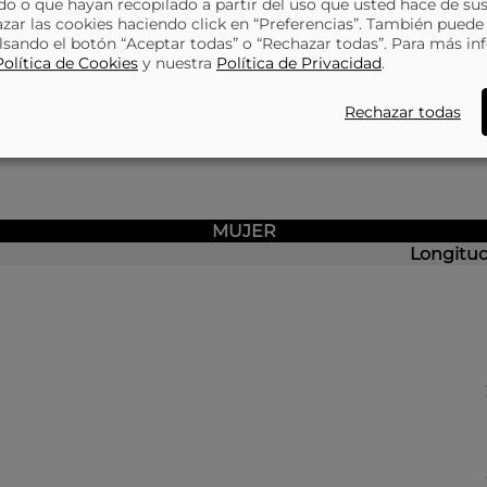
o o que hayan recopilado a partir del uso que usted hace de sus
 4175025 VERDE
azar las cookies haciendo click en “Preferencias”. También puede
lsando el botón “Aceptar todas” o “Rechazar todas”. Para más in
Política de Cookies
y nuestra
Política de Privacidad
.
Rechazar todas
MUJER
Longitud