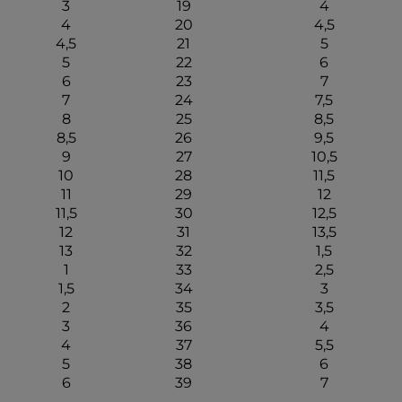
3
19
4
4
20
4,5
4,5
21
5
5
22
6
6
23
7
7
24
7,5
8
25
8,5
8,5
26
9,5
9
27
10,5
10
28
11,5
11
29
12
11,5
30
12,5
12
31
13,5
13
32
1,5
1
33
2,5
1,5
34
3
2
35
3,5
3
36
4
4
37
5,5
5
38
6
6
39
7