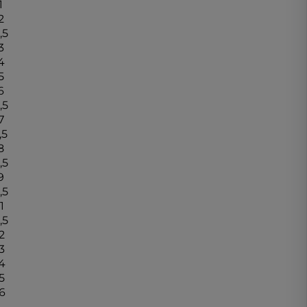
1
2
,5
3
4
5
6
,5
7
,5
8
,5
9
,5
1
,5
2
3
4
5
6