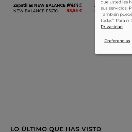
que usted les 
109,95 €
Zapatillas NEW BALANCE Fresh Foam Arishi Trail WTTTRSCG Azul
sus servicios. 
98,95 €
NEW BALANCE
113630
NEW BALANCE
11
También puede 
todas”. Para m
Privacidad
.
Preferencias
LO ÚLTIMO QUE HAS VISTO