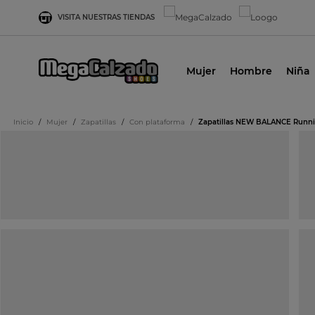
VISITA NUESTRAS TIENDAS
Mujer
Hombre
Niña
Inicio
/
Mujer
/
Zapatillas
/
Con plataforma
/
Zapatillas NEW BALANCE Runnin