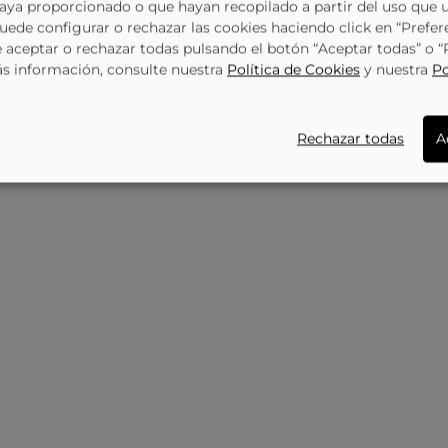
haya proporcionado o que hayan recopilado a partir del uso que 
129,95 €
Zapatillas New Balance 327 Beige Y Gris
Deportivas NEW BALANCE 327 En Beige U327lz Unisex
Puede configurar o rechazar las cookies haciendo click en “Prefer
129,95 €
116,84 €
0873
NEW BALANCE
114534
NE
aceptar o rechazar todas pulsando el botón “Aceptar todas” o 
ás información, consulte nuestra
Política de Cookies
y nuestra
Po
Rechazar todas
A