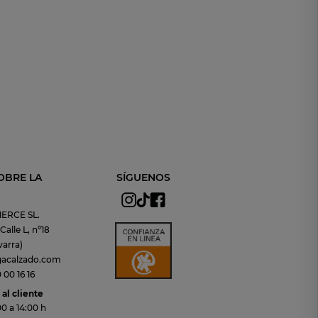
OBRE LA
SÍGUENOS
ERCE SL.
alle L, nº18
arra)
gacalzado.com
00 16 16
al cliente
00 a 14:00 h