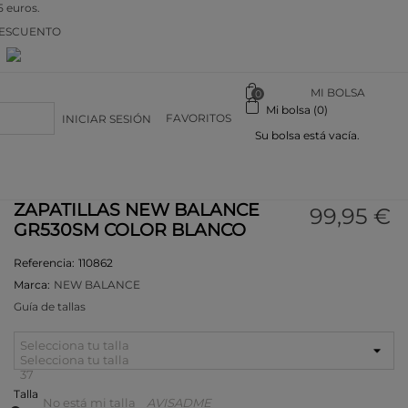
5 euros.
DESCUENTO
n
MI BOLSA
0
Mi bolsa (0)
FAVORITOS
INICIAR SESIÓN
Su bolsa está vacía.
ZAPATILLAS NEW BALANCE
99,95 €
GR530SM COLOR BLANCO
Referencia:
110862
Marca:
NEW BALANCE
Guía de tallas
Selecciona tu talla
Selecciona tu talla
37
Talla
No está mi talla
AVISADME