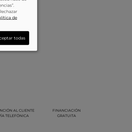
encias”.
“Rechazar
lítica de
ceptar todas
NCIÓN AL CLIENTE
FINANCIACIÓN
VÍA TELEFÓNICA
GRATUITA