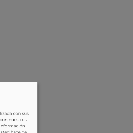
lizada con sus
 con nuestros
 información
usted hace de