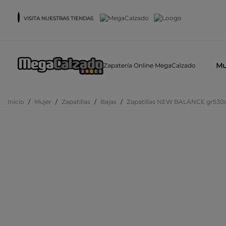
VISITA NUESTRAS TIENDAS
Mu
Zapatería Online MegaCalzado
Inicio
/
Mujer
/
Zapatillas
/
Bajas
/
Zapatillas NEW BALANCE gr530s