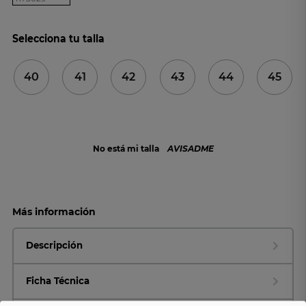
Selecciona tu talla
40
41
42
43
44
45
No está mi talla
AVISADME
Más información
Descripción
Ficha Técnica