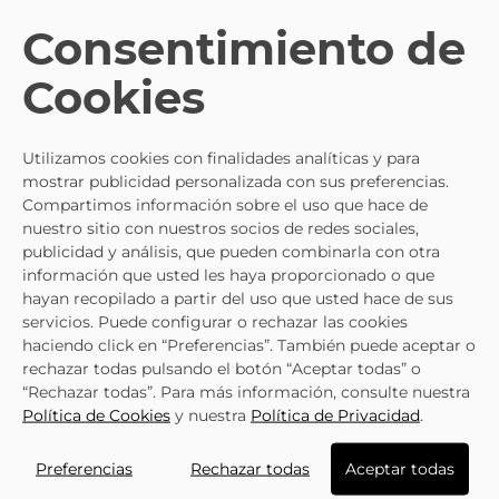
Composición y cuidados
Consentimiento de
Cookies
TE PUEDE INTERESAR
Utilizamos cookies con finalidades analíticas y para
mostrar publicidad personalizada con sus preferencias.
Compartimos información sobre el uso que hace de
SKECHERS
nuestro sitio con nuestros socios de redes sociales,
Zapatilla Skechers BOBS Sport B
publicidad y análisis, que pueden combinarla con otra
Flex Icy Edge Negra 118109-Bbk
información que usted les haya proporcionado o que
59,95 €
hayan recopilado a partir del uso que usted hace de sus
servicios. Puede configurar o rechazar las cookies
haciendo click en “Preferencias”. También puede aceptar o
rechazar todas pulsando el botón “Aceptar todas” o
“Rechazar todas”. Para más información, consulte nuestra
Política de Cookies
y nuestra
Política de Privacidad
.
LO ÚLTIMO QUE HAS VISTO
Preferencias
Rechazar todas
Aceptar todas