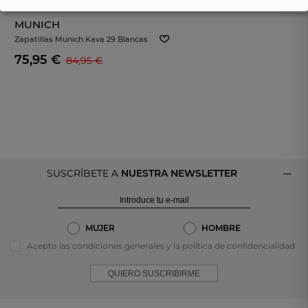
- 10%
MUNICH
Zapatillas Munich Kava 29 Blancas
De Hombre 4175029
75,95 €
84,95 €
SUSCRÍBETE A
NUESTRA NEWSLETTER
MUJER
HOMBRE
Acepto las condiciones generales y la política de confidencialidad
QUIERO SUSCRIBIRME