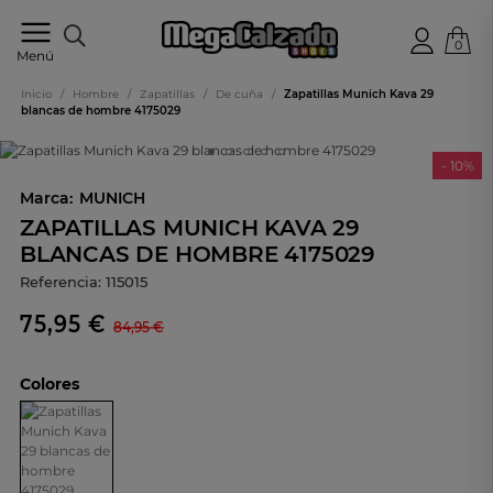
0
Tu
Menú
tienda
online
Inicio
/
Hombre
/
Zapatillas
/
De cuña
/
Zapatillas Munich Kava 29
de
blancas de hombre 4175029
calzado
- 10%
Marca:
MUNICH
ZAPATILLAS MUNICH KAVA 29
BLANCAS DE HOMBRE 4175029
Referencia:
115015
75,95 €
84,95 €
Colores