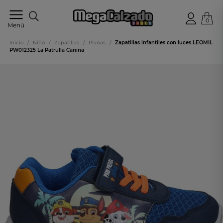
0
Tu
Menú
tienda
online
Inicio
/
Niño
/
Zapatillas
/
Planas
/
Zapatillas infantiles con luces LEOMIL
de
PW012325 La Patrulla Canina
calzado