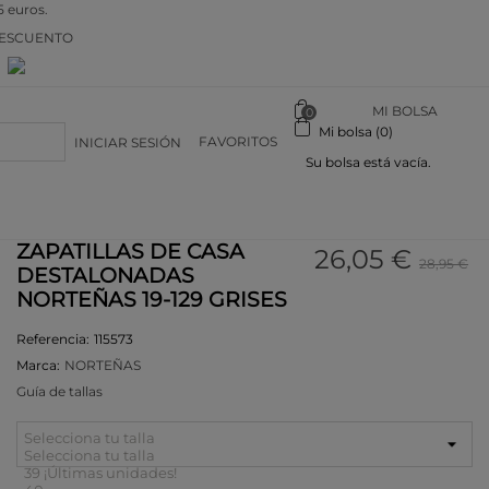
5 euros.
DESCUENTO
n
MI BOLSA
0
Mi bolsa (0)
FAVORITOS
INICIAR SESIÓN
Su bolsa está vacía.
ZAPATILLAS DE CASA
26,05 €
28,95 €
DESTALONADAS
NORTEÑAS 19-129 GRISES
Referencia:
115573
Marca:
NORTEÑAS
Guía de tallas
Selecciona tu talla
Selecciona tu talla
39
¡Últimas unidades!