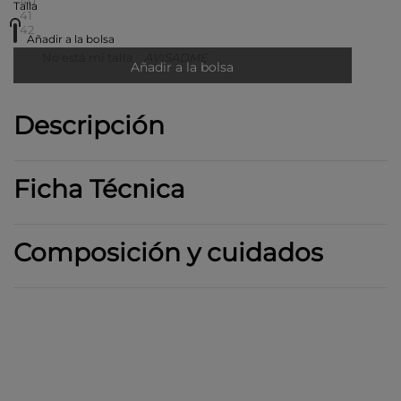
40
Talla
41
42
Añadir a la bolsa
No está mi talla
AVISADME
Añadir a la bolsa
Descripción
Ficha Técnica
Composición y cuidados