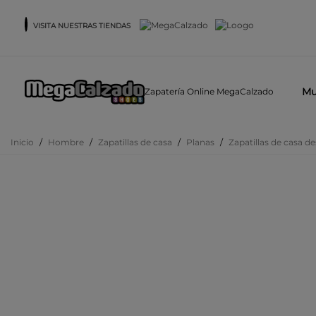
VISITA NUESTRAS TIENDAS
Mu
Zapatería Online MegaCalzado
Inicio
/
Hombre
/
Zapatillas de casa
/
Planas
/
Zapatillas de casa 