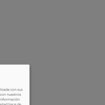
lizada con sus
 con nuestros
 información
usted hace de