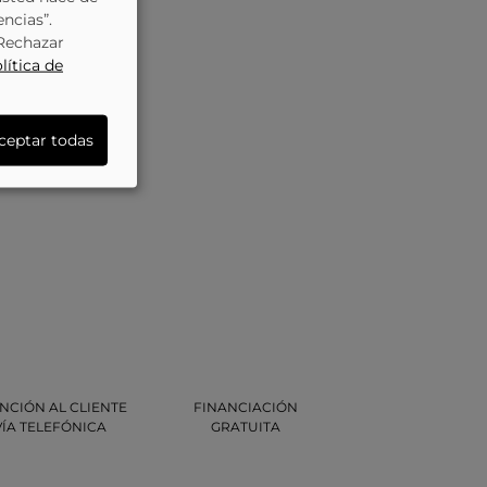
encias”.
“Rechazar
lítica de
ceptar todas
NCIÓN AL CLIENTE
FINANCIACIÓN
VÍA TELEFÓNICA
GRATUITA