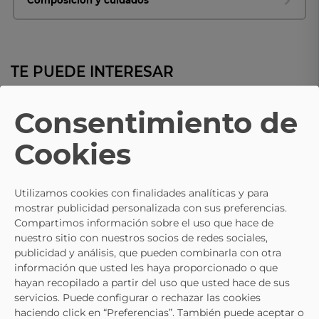
Composición y cuidados
TE PUEDE INTERESAR
- 10%
Consentimiento de
DC SHOES
DC SHOES
Cookies
Zapatillas DC SHOES STAG Negras
Zapatilla DC SHOES STAG Gris 
320188-Bgm
Hombre 320188-2gg
79,95 €
79,95 €
89,95 €
89,95 €
Utilizamos cookies con finalidades analíticas y para
mostrar publicidad personalizada con sus preferencias.
Compartimos información sobre el uso que hace de
nuestro sitio con nuestros socios de redes sociales,
publicidad y análisis, que pueden combinarla con otra
información que usted les haya proporcionado o que
hayan recopilado a partir del uso que usted hace de sus
servicios. Puede configurar o rechazar las cookies
haciendo click en “Preferencias”. También puede aceptar o