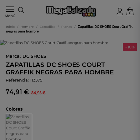
0
Tu
Menú
tienda
online
Inicio
/
Hombre
/
Zapatillas
/
Planas
/
Zapatillas DC SHOES Court Graffik
de
negras para hombre
calzado
- 10%
Marca:
DC SHOES
ZAPATILLAS DC SHOES COURT
GRAFFIK NEGRAS PARA HOMBRE
Referencia:
113575
74,91 €
84,95 €
Colores