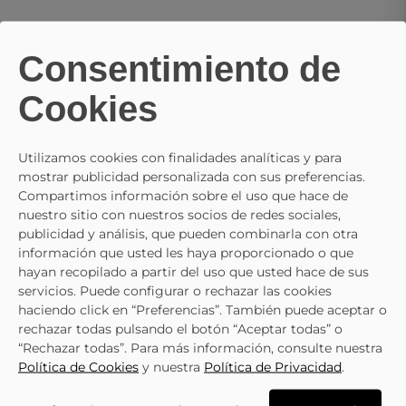
Consentimiento de
Cookies
Utilizamos cookies con finalidades analíticas y para
LACOSTE
mostrar publicidad personalizada con sus preferencias.
Compartimos información sobre el uso que hace de
Zapatillas De Piel Para Moda Joven LACOSTE L003 Neo 49SUJ0014 Beige
nuestro sitio con nuestros socios de redes sociales,
89,95 €
publicidad y análisis, que pueden combinarla con otra
información que usted les haya proporcionado o que
hayan recopilado a partir del uso que usted hace de sus
servicios. Puede configurar o rechazar las cookies
haciendo click en “Preferencias”. También puede aceptar o
rechazar todas pulsando el botón “Aceptar todas” o
“Rechazar todas”. Para más información, consulte nuestra
LO ÚLTIMO QUE HAS VISTO
Política de Cookies
y nuestra
Política de Privacidad
.
- 15%