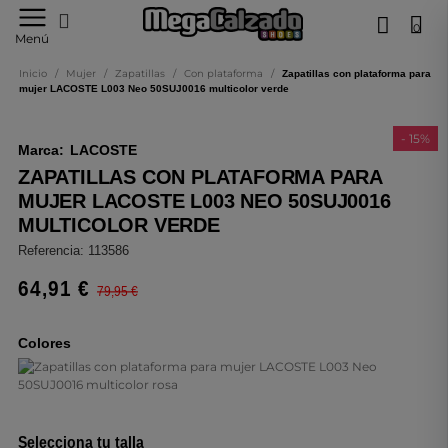
0
Tu
Menú
tienda
online
Inicio
/
Mujer
/
Zapatillas
/
Con plataforma
/
Zapatillas con plataforma para
de
mujer LACOSTE L003 Neo 50SUJ0016 multicolor verde
calzado
- 15%
Marca:
LACOSTE
ZAPATILLAS CON PLATAFORMA PARA
MUJER LACOSTE L003 NEO 50SUJ0016
MULTICOLOR VERDE
Referencia:
113586
64,91 €
79,95 €
Colores
Selecciona tu talla