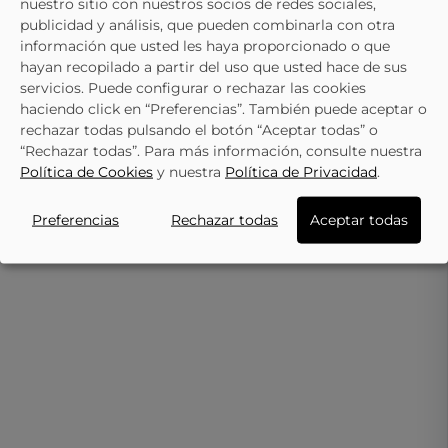
Selecciona
nuestro sitio con nuestros socios de redes sociales,
una talla
32
32
una talla
publicidad y análisis, que pueden combinarla con otra
33
información que usted les haya proporcionado o que
No está mi
talla
No está mi
hayan recopilado a partir del uso que usted hace de sus
AVISADME
talla
servicios. Puede configurar o rechazar las cookies
AVISADME
haciendo click en “Preferencias”. También puede aceptar o
rechazar todas pulsando el botón “Aceptar todas” o
JOMA
JOMA
“Rechazar todas”. Para más información, consulte nuestra
Zapatillas Joma Show
Política de Cookies
y nuestra
Política de Privacidad
.
Zapatillas Para Niño JOM
Junior Negras Con Detalles
31,45 €
34,95 €
Aquiles JR JAQUIW2503V
En Naranja Y Azul
36,85 €
40,95 €
Azul Marino
Ver más
Preferencias
Rechazar todas
Aceptar todas
Ver más