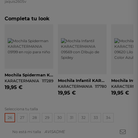
Completa tu look
Mochila Spiderman KARACTERMANIA 09199 En Rojo Para Niño
Mochila Infantil KARACTERMANIA 09569 Con DIbujo De Spidey
KARACTERMANIA
117289
KARACTERMANIA
117780
KARACTERMA
19,95 €
19,95 €
19,95 €
Selecciona tu talla
26
27
28
29
30
31
32
33
34
No está mi talla
AVISADME