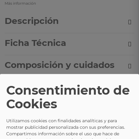
Más información
Descripción
Ficha Técnica
Composición y cuidados
Consentimiento de
TE PUEDE INTERESAR
Cookies
- 10%
27
26
Utilizamos cookies con finalidades analíticas y para
28
27
29
29
mostrar publicidad personalizada con sus preferencias.
30
30
Compartimos información sobre el uso que hace de
Selecciona
31
31