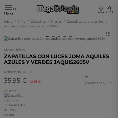
0
Tu
Menú
tienda
online
Inicio
/
Niño
/
Zapatillas
/
Planas
/
Zapatillas con luces Joma
de
Aquiles azules y verdes jaquis2605v
calzado
- 10%
Marca:
JOMA
ZAPATILLAS CON LUCES JOMA AQUILES
AZULES Y VERDES JAQUIS2605V
Referencia:
115154
35,95 €
40,95 €
¿Necesitas ayuda?
Colores