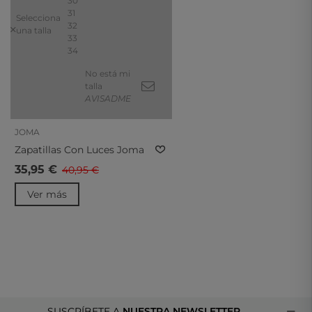
30
31
Selecciona
32
una talla
33
34
No está mi
talla
AVISADME
JOMA
Zapatillas Con Luces Joma
Aquiles Azules Y Verdes
35,95 €
40,95 €
Jaquis2605v
Ver más
SUSCRÍBETE A
NUESTRA NEWSLETTER