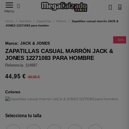
0
Tu
Menú
tienda
online
Inicio
/
Hombre
/
Zapatillas
/
Planas
/
Zapatillas casual marrón JACK &
de
JONES 12271083 para hombre
calzado
- 10%
Marca:
JACK & JONES
ZAPATILLAS CASUAL MARRÓN JACK &
JONES 12271083 PARA HOMBRE
Referencia:
114997
44,95 €
49,95 €
Colores
Selecciona tu talla