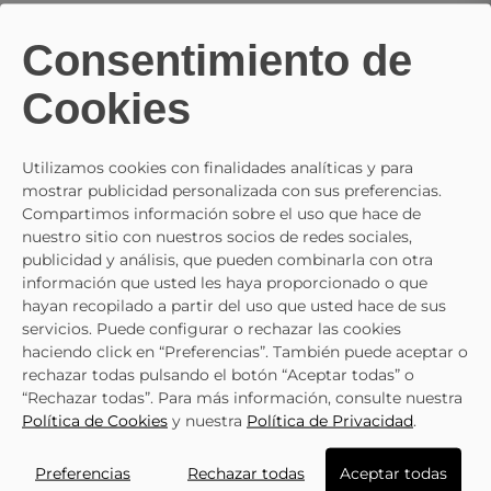
Consentimiento de
Cookies
JACK & JONES
Utilizamos cookies con finalidades analíticas y para
mostrar publicidad personalizada con sus preferencias.
JACK & JONES Blanco 12230427 Zapatillas Para Hombre
Compartimos información sobre el uso que hace de
39,95 €
49,95 €
nuestro sitio con nuestros socios de redes sociales,
publicidad y análisis, que pueden combinarla con otra
información que usted les haya proporcionado o que
hayan recopilado a partir del uso que usted hace de sus
servicios. Puede configurar o rechazar las cookies
haciendo click en “Preferencias”. También puede aceptar o
rechazar todas pulsando el botón “Aceptar todas” o
LO ÚLTIMO QUE HAS VISTO
“Rechazar todas”. Para más información, consulte nuestra
Política de Cookies
y nuestra
Política de Privacidad
.
- 10%
Preferencias
Rechazar todas
Aceptar todas