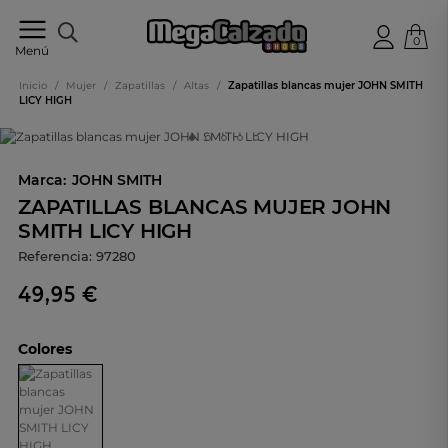
0
Tu
Menú
tienda
online
Inicio
/
Mujer
/
Zapatillas
/
Altas
/
Zapatillas blancas mujer JOHN SMITH
de
LICY HIGH
calzado
Marca:
JOHN SMITH
ZAPATILLAS BLANCAS MUJER JOHN
SMITH LICY HIGH
Referencia:
97280
49,95 €
Colores