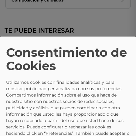
Composición y cuidados
TE PUEDE INTERESAR
- 10%
Consentimiento de
JOHN SMITH
JOHN SMITH
Zapatillas JOHN SMITH 412 Neg
Cookies
Zapatillas Altas JOHN SMITH 412
31,95 €
35,95 €
Blancas
31,95 €
35,95 €
Utilizamos cookies con finalidades analíticas y para
mostrar publicidad personalizada con sus preferencias.
Compartimos información sobre el uso que hace de
nuestro sitio con nuestros socios de redes sociales,
publicidad y análisis, que pueden combinarla con otra
información que usted les haya proporcionado o que
hayan recopilado a partir del uso que usted hace de sus
servicios. Puede configurar o rechazar las cookies
haciendo click en “Preferencias”. También puede aceptar o