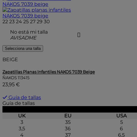
22
23
24
25
27
29
30
No está mi talla
AVISADME
Selecciona una talla
BEIGE
Zapatillas Planas Infantiles NAKOS 7039 Beige
ÑAKOS
113415
23,95 €
Guía de tallas
Guía de tallas
UK
EU
USA
3
35
5
3,5
36
6
4
37
6,5