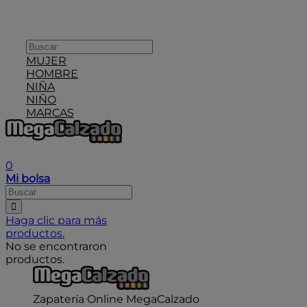
MUJER
HOMBRE
NIÑA
NIÑO
MARCAS
User icon
0
Mi bolsa
Haga clic para más
productos.
No se encontraron
productos.
Zapatería Online MegaCalzado