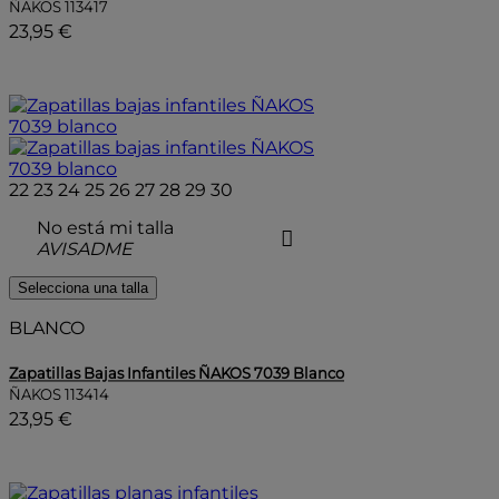
ÑAKOS
113417
23,95 €
22
23
24
25
26
27
28
29
30
No está mi talla
AVISADME
Selecciona una talla
BLANCO
Zapatillas Bajas Infantiles ÑAKOS 7039 Blanco
ÑAKOS
113414
23,95 €