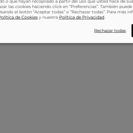
o o que hayan recopilado a partir del uso que usted hace de sus
BEIGE Y MULTICOLOR
azar las cookies haciendo click en “Preferencias”. También puede
lsando el botón “Aceptar todas” o “Rechazar todas”. Para más in
Política de Cookies
y nuestra
Política de Privacidad
.
Rechazar todas