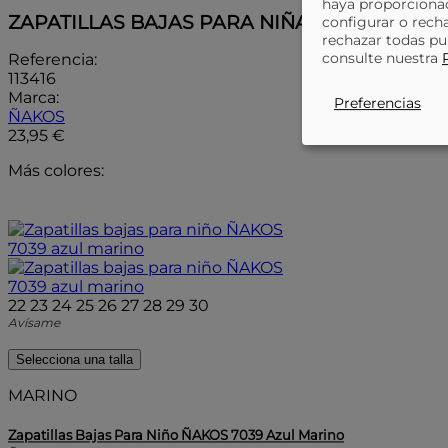
haya proporcionad
ZAPATILLAS BAJAS PARA NIÑA ÑAKOS 7039 
configurar o rech
rechazar todas pu
consulte nuestra
Referencia:
113416
Marca:
Preferencias
ÑAKOS
23,95 €
Más colores:
22
23
24
25
26
27
28
29
30
Avísame
Selecciona una talla
MARINO
Zapatillas Bajas Para Niño ÑAKOS 7039 Azul Marino