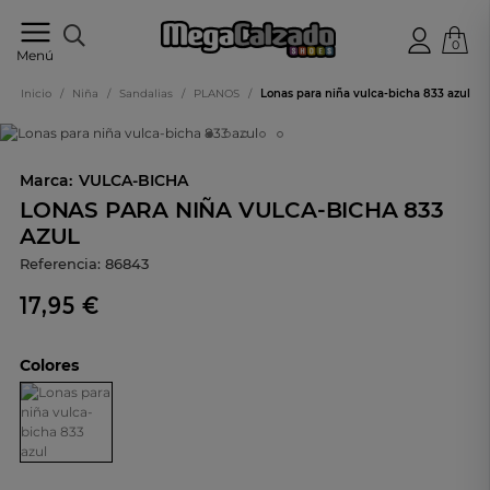
0
Tu
Menú
tienda
online
Inicio
/
Niña
/
Sandalias
/
PLANOS
/
Lonas para niña vulca-bicha 833 azul
de
calzado
Marca:
VULCA-BICHA
LONAS PARA NIÑA VULCA-BICHA 833
AZUL
Referencia:
86843
17,95 €
Colores