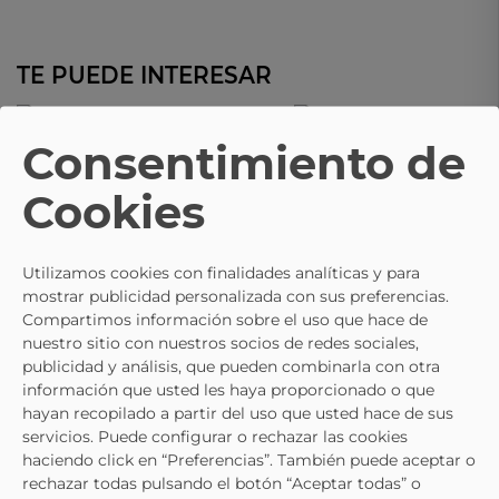
TE PUEDE INTERESAR
Consentimiento de
VULCA-BICHA
VULCA-BICHA
Zapato Elegante VULCA-BICHA 262
Zapatos VULCA-BICHA 510 Colo
Cookies
Con Velcro En Color Beige Para Niña
Blanco Infantiles Con Cierre De
23,95 €
21,95 €
24,95 €
Velcro
Utilizamos cookies con finalidades analíticas y para
mostrar publicidad personalizada con sus preferencias.
Compartimos información sobre el uso que hace de
nuestro sitio con nuestros socios de redes sociales,
publicidad y análisis, que pueden combinarla con otra
información que usted les haya proporcionado o que
hayan recopilado a partir del uso que usted hace de sus
servicios. Puede configurar o rechazar las cookies
haciendo click en “Preferencias”. También puede aceptar o
rechazar todas pulsando el botón “Aceptar todas” o