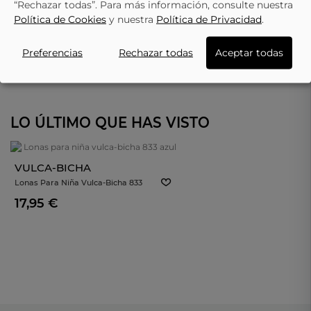
“Rechazar todas”. Para más información, consulte nuestra
Política de Cookies
y nuestra
Política de Privacidad
.
Preferencias
Rechazar todas
Aceptar todas
LO ÚLTIMO QUE HAS VISTO
VULCA-BICHA
Lonas Para Niña Vulca-Bicha 833
Azul
17,95 €