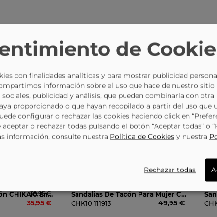
CAMBIO DE TALLA
MÁS DE 1.500 PUNTOS
ATE
GRATUITO
DE RECOGIDA
entimiento de Cookie
ies con finalidades analíticas y para mostrar publicidad persona
Compartimos información sobre el uso que hace de nuestro sitio
 sociales, publicidad y análisis, que pueden combinarla con otra
haya proporcionado o que hayan recopilado a partir del uso que 
Puede configurar o rechazar las cookies haciendo click en “Prefer
aceptar o rechazar todas pulsando el botón “Aceptar todas” o 
ás información, consulte nuestra
Política de Cookies
y nuestra
Po
-12%
Rechazar todas
A
39,95 €
Sandalias Con Tacón CHIKA10 En Color Dorado Para Mujer
Sandalias De Tacón Para Mujer CHK10 Jolie 13 Plata
35,95 €
49,95 €
CHK10
111913
CH