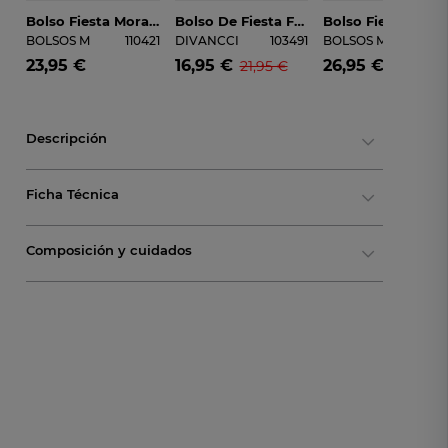
Bolso Fiesta Morado BOLSOS M. M2307C-5
Bolso De Fiesta Fucsia DIVANCCI Dam34808
Bolso Fiesta En R
BOLSOS M
110421
DIVANCCI
103491
BOLSOS M
1104
23,95 €
16,95 €
26,95 €
21,95 €
Descripción
Ficha Técnica
Composición y cuidados