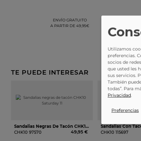
ENVÍO GRATUITO
DEVOLUCIÓN
A PARTIR DE 49,95€
GRATUITA
Cons
EN TIENDA
Utilizamos cook
preferencias. 
socios de redes
que usted les 
TE PUEDE INTERESAR
sus servicios. 
También puede 
todas”. Para m
Privacidad
.
Preferencias
Sandalias Negras De Tacón CHK10 Saturday 11
49,95 €
CHK10
97570
CHK10
115697