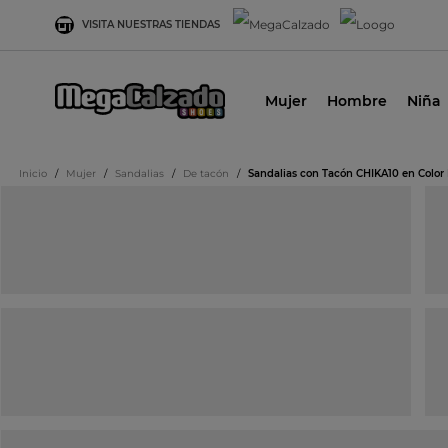
VISITA NUESTRAS TIENDAS
Mujer
Hombre
Niña
Inicio
/
Mujer
/
Sandalias
/
De tacón
/
Sandalias con Tacón CHIKA10 en Color