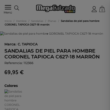
0
Tu
Menú
tienda
online
Inicio
/
Hombre
/
Sandalias
/
Planas
/
Sandalias de piel para hombre
de
CORONEL TAPIOCA C627-18 marrón
calzado
Marca:
C. TAPIOCA
SANDALIAS DE PIEL PARA HOMBRE
CORONEL TAPIOCA C627-18 MARRÓN
Referencia:
112366
69,95 €
Colores