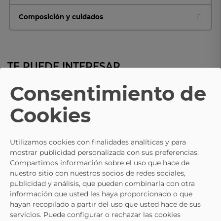
Composición y cuidados
TE PUEDE INTERESAR
Consentimiento de
- 10%
Cookies
C. TAPIOCA
C. TAPIOCA
Sandalias De Piel Con Velcro C.
Sandalias De Piel Con Velcro C.
TAPIOCA T843-8 En Color Marrón
TAPIOCA T708-56 En Color Verd
66,95 €
62,95 €
Utilizamos cookies con finalidades analíticas y para
74,95 €
69,95 €
Para Hombre
Para Hombre
mostrar publicidad personalizada con sus preferencias.
Compartimos información sobre el uso que hace de
nuestro sitio con nuestros socios de redes sociales,
publicidad y análisis, que pueden combinarla con otra
información que usted les haya proporcionado o que
hayan recopilado a partir del uso que usted hace de sus
servicios. Puede configurar o rechazar las cookies