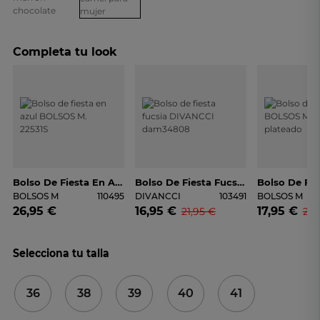
Completa tu look
Bolso De Fiesta En Azul BOLSOS M. 22531S
Bolso De Fiesta Fucsia DIVANCCI Dam34808
BOLSOS M
110495
DIVANCCI
103491
BOLSOS M
26,95 €
16,95 €
17,95 €
21,95 €
22,
Selecciona tu talla
36
38
39
40
41