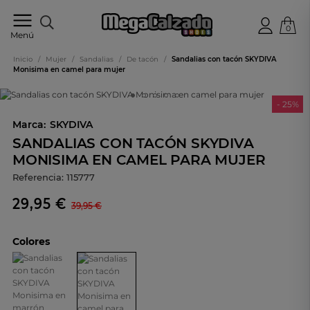
0
Tu
Menú
tienda
online
Inicio
/
Mujer
/
Sandalias
/
De tacón
/
Sandalias con tacón SKYDIVA
de
Monisima en camel para mujer
calzado
- 25%
Marca:
SKYDIVA
SANDALIAS CON TACÓN SKYDIVA
MONISIMA EN CAMEL PARA MUJER
Referencia:
115777
29,95 €
39,95 €
Colores