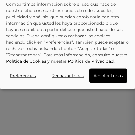
Compartimos información sobre el uso que hace de
SKYDIVA
SKYDIVA
nuestro sitio con nuestros socios de redes sociales,
publicidad y análisis, que pueden combinarla con otra
Sandalias Con Tacón SKYDIVA
Sandalias De Tacón Elegantes
información que usted les haya proporcionado o que
Monisima En Marrón Chocolate
SKYDIVA Brunch Negras
35,95 €
29,95 €
39,95 €
34,95 €
hayan recopilado a partir del uso que usted hace de sus
servicios. Puede configurar o rechazar las cookies
haciendo click en “Preferencias”. También puede aceptar o
rechazar todas pulsando el botón “Aceptar todas” o
“Rechazar todas”. Para más información, consulte nuestra
Política de Cookies
y nuestra
Política de Privacidad
.
Preferencias
Rechazar todas
Aceptar todas