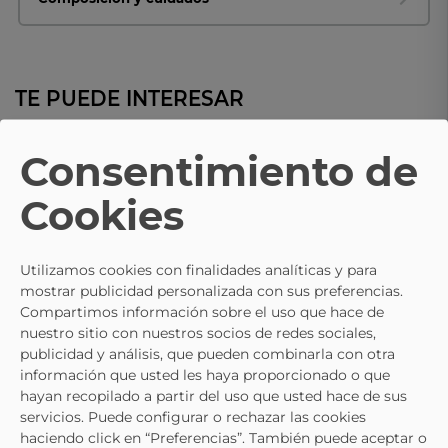
TE PUEDE INTERESAR
Consentimiento de
PABLOSKY
PABLOSKY
Cookies
Sandalias Vaqueras De Niño
Sandalias Flexibles PABLOSKY
PABLOSKY 505820
Camping En Azul Para Niño 98
38,95 €
31,95 €
35,95 €
Utilizamos cookies con finalidades analíticas y para
mostrar publicidad personalizada con sus preferencias.
Compartimos información sobre el uso que hace de
nuestro sitio con nuestros socios de redes sociales,
publicidad y análisis, que pueden combinarla con otra
información que usted les haya proporcionado o que
hayan recopilado a partir del uso que usted hace de sus
servicios. Puede configurar o rechazar las cookies
haciendo click en “Preferencias”. También puede aceptar o