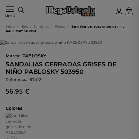
0
Tu
Menú
tienda
online
Inicio
/
Niño
/
Sandalias
/
Planos
/
Sandalias cerradas grises de niño
de
PABLOSKY 503950
calzado
Marca:
PABLOSKY
SANDALIAS CERRADAS GRISES DE
NIÑO PABLOSKY 503950
Referencia:
97412
56,95 €
Colores