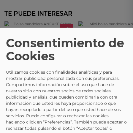
TE PUEDE INTERESAR
- 10%
ANEKKE
ANEKKE
Consentimiento de
Bolso Bandolera ANEKKE Shōen
Mini Bolso Bandolera ANEKKE
Cookies
Negro
42703-904 Multicolor Para Muj
54,85 €
22,95 €
60,95 €
Utilizamos cookies con finalidades analíticas y para
mostrar publicidad personalizada con sus preferencias.
Compartimos información sobre el uso que hace de
nuestro sitio con nuestros socios de redes sociales,
publicidad y análisis, que pueden combinarla con otra
información que usted les haya proporcionado o que
hayan recopilado a partir del uso que usted hace de sus
servicios. Puede configurar o rechazar las cookies
haciendo click en “Preferencias”. También puede aceptar o
rechazar todas pulsando el botón “Aceptar todas” o