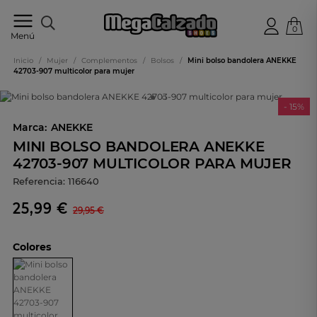
0
Tu
Menú
tienda
online
Inicio
/
Mujer
/
Complementos
/
Bolsos
/
Mini bolso bandolera ANEKKE
de
42703-907 multicolor para mujer
calzado
- 15%
Marca:
ANEKKE
MINI BOLSO BANDOLERA ANEKKE
42703-907 MULTICOLOR PARA MUJER
Referencia:
116640
25,99 €
29,95 €
Colores