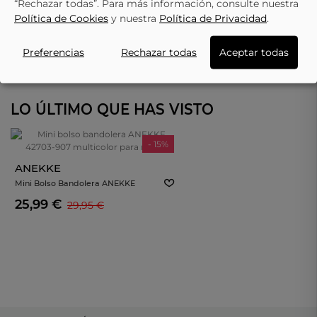
“Rechazar todas”. Para más información, consulte nuestra
Política de Cookies
y nuestra
Política de Privacidad
.
Preferencias
Rechazar todas
Aceptar todas
LO ÚLTIMO QUE HAS VISTO
- 15%
ANEKKE
Mini Bolso Bandolera ANEKKE
42703-907 Multicolor Para Mujer
25,99 €
29,95 €