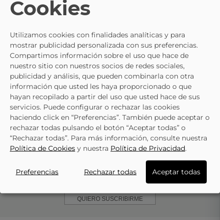
Cookies
C050 Blanco
- 10%
- 10%
- 10%
- 10%
Utilizamos cookies con finalidades analíticas y para
mostrar publicidad personalizada con sus preferencias.
Compartimos información sobre el uso que hace de
BIOMECANICS
BIOMECANICS
Zapatos
nuestro sitio con nuestros socios de redes sociales,
Zapatillas De Piel
Barefoot De Piel Para
publicidad y análisis, que pueden combinarla con otra
48,55 €
49,45 €
53,95 €
54,95 €
Barefoot Para Bebé
Bebé BIOMECANICS
información que usted les haya proporcionado o que
BIOMECANICS 251124-
251125-C087 Marrón
hayan recopilado a partir del uso que usted hace de sus
A183 Azul Marino
servicios. Puede configurar o rechazar las cookies
haciendo click en “Preferencias”. También puede aceptar o
rechazar todas pulsando el botón “Aceptar todas” o
SUSCRÍBETE A
NUESTRA NEWSLETTER
“Rechazar todas”. Para más información, consulte nuestra
Política de Cookies
y nuestra
Política de Privacidad
.
MUJER
HOMBRE
Preferencias
Rechazar todas
Aceptar todas
Acepto las condiciones generales y la política de confidencialidad
QUIERO SUSCRIBIRME