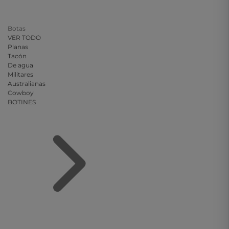
Botas
VER TODO
Planas
Tacón
De agua
Militares
Australianas
Cowboy
BOTINES