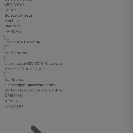
VER TODO
Bolsos
Bolsos de fiesta
Mochilas
Plantillas
MARCAS
Encuentra tu tienda
Mis favoritos
Llamanos al
900 00 16 16
Lunes a
Viernes: 09:00 a 14:00 h
Escríbenos
clientes@megacalzado.com
Ver toda la colección de hombre
OFERTAS
NEW IN
CALZADO