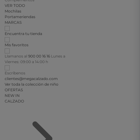
VER TODO
Mochilas
Portameriendas
MARCAS
Encuentra tu tienda
Mis favoritos
Llamanos al
900 00 16 16
Lunes a
Viernes: 09:00 a 14:00 h
Escríbenos
clientes@megacalzado.com
Ver toda la colección de niño
OFERTAS
NEW IN
CALZADO