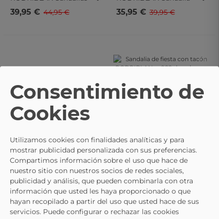
De Fiesta Con Tacón
De Fiesta Con Tacón
39,95 €
35,95 €
44,95 €
39,95 €
RODRIBLAN Wxl772 En
Plateada RODRIBLAN
Plata
Jl895
- 10%
- 10%
- 10%
- 10%
Consentimiento de
RODRIBLAN
Sandalia
De Fiesta Con Tacón
39,95 €
44,95 €
Cookies
RODRIBLAN Rg882
Dorada Para Mujer
Utilizamos cookies con finalidades analíticas y para
mostrar publicidad personalizada con sus preferencias.
Compartimos información sobre el uso que hace de
nuestro sitio con nuestros socios de redes sociales,
publicidad y análisis, que pueden combinarla con otra
RODRIBLAN
Sandalia
información que usted les haya proporcionado o que
De Fiesta Con Tacón
hayan recopilado a partir del uso que usted hace de sus
39,95 €
44,95 €
Negra RODRIBLAN
servicios. Puede configurar o rechazar las cookies