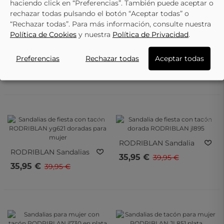
Rg882
haciendo click en “Preferencias”. También puede aceptar o
rechazar todas pulsando el botón “Aceptar todas” o
“Rechazar todas”. Para más información, consulte nuestra
- 10%
- 10%
- 10%
- 10%
Política de Cookies
y nuestra
Política de Privacidad
.
RODRIBLAN
Sandalias
RODRIBLAN
Sandalias
Preferencias
Rechazar todas
Aceptar todas
De Fiesta Con Tacón
De Evento Con Tacón
39,95 €
35,95 €
44,95 €
39,95 €
RODRIBLAN Rg882
RODRIBLAN Yg621
Plateadas
Pleteadas
- 10%
- 10%
- 10%
- 10%
RODRIBLAN
Sandalia
RODRIBLAN
Sandalias
De Fiesta Con Tacón
35,95 €
39,95 €
De Fiesta Con Tacón
Dorada RODRIBLAN
35,95 €
39,95 €
RODRIBLAN Yg621
Jl895
Doradas Para Mujer