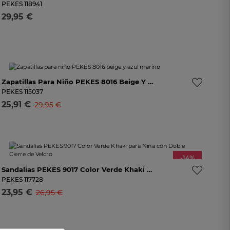
25
26
27
28
29
30
31
32
Avísame
PEKES
118941
29,95 €
Selecciona una talla
-16%
Zapatillas Para Niño PEKES 8016 Beige Y Azul Marino
26
27
28
29
30
31
32
Avísame
PEKES
115037
25,91 €
29,95 €
Selecciona una talla
-14%
e
Sandalias PEKES 9017 Color Verde Khaki Para Niña Con Doble Cierre De Velcro
30
31
32
33
34
35
36
37
38
Avísame
PEKES
117728
23,95 €
26,95 €
Selecciona una talla