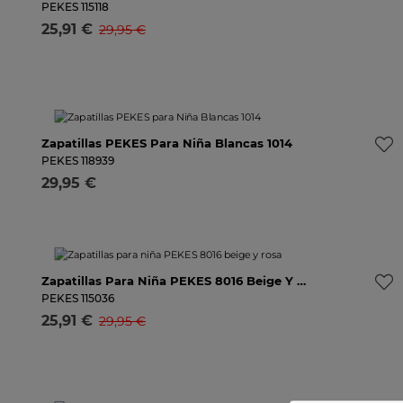
28
29
30
31
32
Avísame
PEKES
115118
25,91 €
29,95 €
Selecciona una talla
Nuevo
Zapatillas PEKES Para Niña Blancas 1014
25
26
27
28
29
30
31
32
Avísame
PEKES
118939
29,95 €
Selecciona una talla
-16%
Zapatillas Para Niña PEKES 8016 Beige Y Rosa
26
27
28
29
30
31
32
Avísame
PEKES
115036
25,91 €
29,95 €
Selecciona una talla