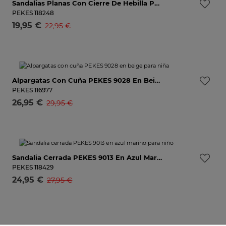
Sandalias Planas Con Cierre De Hebilla PEKES 9038 En Color Blanco Para Niña
25
26
27
28
29
30
Avísame
PEKES
118248
19,95 €
22,95 €
Selecciona una talla
-13%
Alpargatas Con Cuña PEKES 9028 En Beige Para Niña
30
31
32
33
34
36
No está mi talla
AVISADME
PEKES
116977
26,95 €
29,95 €
Selecciona una talla
-14%
Sandalia Cerrada PEKES 9013 En Azul Marino Para Niño
20
21
22
23
24
25
26
27
28
29
30
Avísam
PEKES
118429
24,95 €
27,95 €
Selecciona una talla