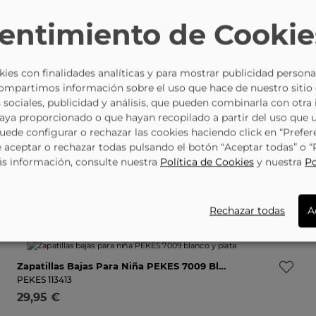
-13%
entimiento de Cookie
Sandalias Planas En Dorado PEKES 9020 Para Niña
25
26
27
28
29
30
Avísame
PEKES
117617
26,95 €
29,95 €
Selecciona una talla
ies con finalidades analíticas y para mostrar publicidad persona
Compartimos información sobre el uso que hace de nuestro sitio
 sociales, publicidad y análisis, que pueden combinarla con otra
haya proporcionado o que hayan recopilado a partir del uso que 
Puede configurar o rechazar las cookies haciendo click en “Prefer
-13%
Zapatillas Con Luces PEKES 9033 Rosas Para Niña
aceptar o rechazar todas pulsando el botón “Aceptar todas” o 
25
26
27
28
29
30
31
32
Avísame
PEKES
117073
ás información, consulte nuestra
Política de Cookies
y nuestra
Po
26,95 €
29,95 €
Selecciona una talla
Rechazar todas
A
Zapatillas Bajas Para Niña PEKES 7009 Blanco Y Plata
31
No está mi talla
AVISADME
PEKES
113413
29,95 €
Selecciona una talla