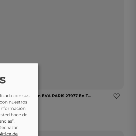
s
lizada con sus
Botines Con Tacón EVA PARIS 27977 En Taupe Para Mujer
36
37
38
39
Avísame
 con nuestros
EVA PARIS
115990
 información
55,95 €
69,95 €
Selecciona una talla
usted hace de
encias”.
“Rechazar
lítica de