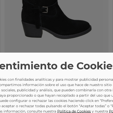
entimiento de Cookie
ies con finalidades analíticas y para mostrar publicidad persona
Botines De Tacón Negros EVA PARIS 27977 Para Mujer
36
37
38
39
40
Avísame
Compartimos información sobre el uso que hace de nuestro sitio
EVA PARIS
115988
 sociales, publicidad y análisis, que pueden combinarla con otra
55,95 €
69,95 €
Selecciona una talla
haya proporcionado o que hayan recopilado a partir del uso que 
Puede configurar o rechazar las cookies haciendo click en “Prefer
aceptar o rechazar todas pulsando el botón “Aceptar todas” o 
ás información, consulte nuestra
Política de Cookies
y nuestra
Po