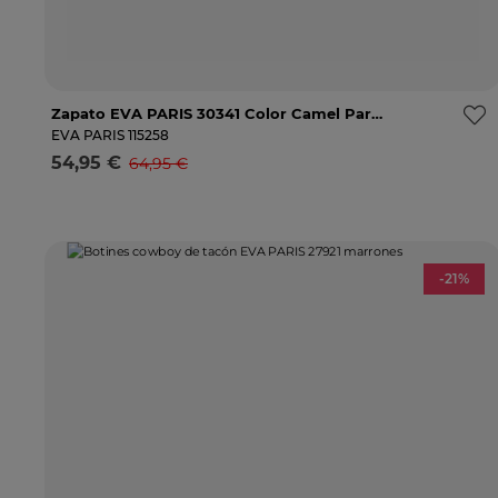
Zapato EVA PARIS 30341 Color Camel Para Mujer
36
37
38
39
40
Avísame
EVA PARIS
115258
54,95 €
64,95 €
Selecciona una talla
-21%