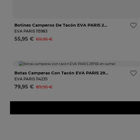
Botines Camperos De Tacón EVA PARIS 27963 Marrones Para Mujer
36
39
40
41
Avísame
EVA PARIS
115983
55,95 €
69,95 €
Selecciona una talla
-12%
Botas Camperas Con Tacón EVA PARIS 29765 En Camel
36
37
38
39
40
Avísame
EVA PARIS
114235
79,95 €
89,95 €
Selecciona una talla