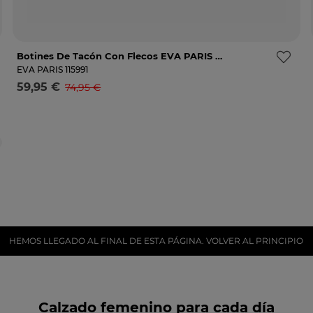
Botines De Tacón Con Flecos EVA PARIS 27958 Marrones
36
37
38
Avísame
EVA PARIS
115991
59,95 €
74,95 €
Selecciona una talla
HEMOS LLEGADO AL FINAL DE ESTA PÁGINA. VOLVER AL PRINCIPIO
Calzado femenino para cada día