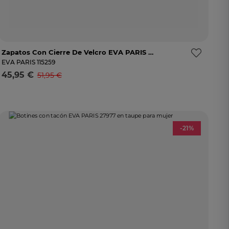
Zapatos Con Cierre De Velcro EVA PARIS 30352 Color Beige Para Mujer
36
38
39
40
41
Avísame
EVA PARIS
115259
45,95 €
51,95 €
Selecciona una talla
-21%