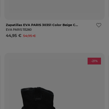
Zapatillas EVA PARIS 30351 Color Beige Con Rejilla Para Mujer
36
37
38
39
40
41
No está mi talla
AVISADME
EVA PARIS
115260
44,95 €
54,95 €
Selecciona una talla
-21%