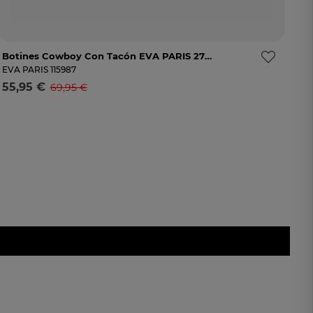
Botines Cowboy Con Tacón EVA PARIS 27976 En Verde
38
41
Avísame
EVA PARIS
115987
55,95 €
69,95 €
Selecciona una talla