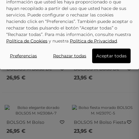
información que usted les haya proporcionado o que
hayan recopilado a partir del uso que usted hace de sus
servicios. Puede configurar o rechazar las cookies
BOLSOS M
Bolso Fiesta
BOLSOS M
Bolso De
haciendo click en “Preferencias”. También puede aceptar o
Negro BOLSOS M.
Evento Dorado
23,95 €
23,95 €
rechazar todas pulsando el botón “Aceptar todas” o
M2308-20
BOLSOS M. M2308-19
“Rechazar todas”. Para más información, consulte nuestra
Política de Cookies
y nuestra
Política de Privacidad
.
Preferencias
Rechazar todas
Aceptar todas
BOLSOS M
Bolso De
BOLSOS M
Bolso De
Fiesta En Azul BOLSOS
Fiesta Negro BOLSOS
26,95 €
23,95 €
M. 22531S
M. M2307C-22
BOLSOS M
Bolso
BOLSOS M
Bolso Fiesta
Elegante Dorado
Morado BOLSOS M.
26,95 €
23,95 €
BOLSOS M. M2308A-7
M2307C-5