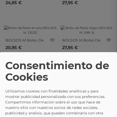
En Azul BOLSOS M.
Fiesta Dorado BOLSOS
24,95 €
27,95 €
288-4
M. 288-15
BOLSOS M
Bolso De
BOLSOS M
Bolso De
Fiesta En Azul BOLSOS
Fiesta Negro BOLSOS
20,95 €
27,95 €
M. 23032
M. 288-14
Consentimiento de
Cookies
BOLSOS M
Bolso De
BOLSOS M
Bolso
Fiesta Dorado BOLSOS
Evento Azul BOLSOS M.
Utilizamos cookies con finalidades analíticas y para
27,95 €
23,95 €
M. 288-14
23025
mostrar publicidad personalizada con sus preferencias.
Compartimos información sobre el uso que hace de
nuestro sitio con nuestros socios de redes sociales,
publicidad y análisis, que pueden combinarla con otra