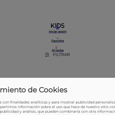
KIDS
Iniciar sesión
Favoritos
0
Mi bolsa
FILTRAR
bre, Z a A
Precio: de más bajo a más alto
Precio, de más a
miento de Cookies
 con finalidades analíticas y para mostrar publicidad personaliz
partimos información sobre el uso que hace de nuestro sitio co
 publicidad y análisis, que pueden combinarla con otra informaci