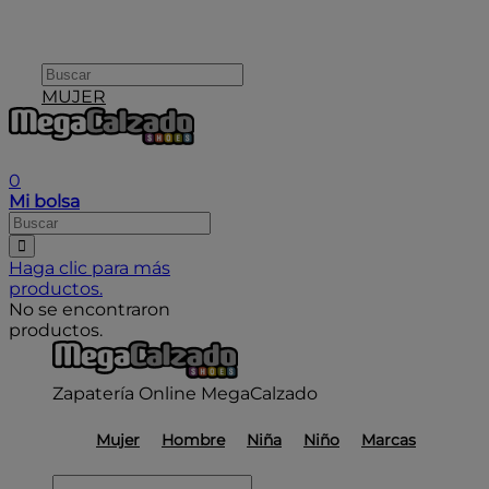
MUJER
User icon
0
Mi bolsa
Haga clic para más
productos.
No se encontraron
productos.
Zapatería Online MegaCalzado
Mujer
Hombre
Niña
Niño
Marcas