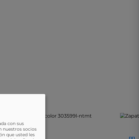
lto a más bajo
ada con sus
n nuestros socios
ón que usted les