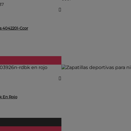
37
is 404220l-Ccor
k En Rojo