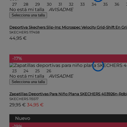
27
28
29
30
31
32
33
34
35
36
No está mi talla
AVISADME
Selecciona una talla
Deportiva Skechers Slip-Ins: Microspec Velocity Grid-Shift En Gr
SKECHERS
117458
44,95 €
-17%
23
24
25
26
No está mi talla
AVISADME
Selecciona una talla
Zapatillas Deportivas Para Niño Plana SKECHERS 403926n-Rdb
SKECHERS
115517
29,95 €
34,95 €
Nuevo
-19%