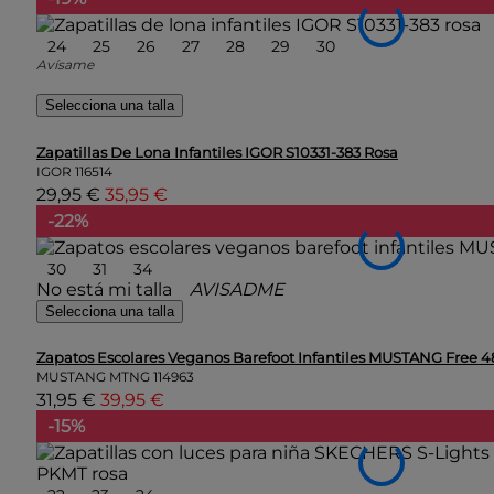
24
25
26
27
28
29
30
Avísame
Selecciona una talla
Zapatillas De Lona Infantiles IGOR S10331-383 Rosa
IGOR
116514
29,95 €
35,95 €
-22%
30
31
34
No está mi talla
AVISADME
Selecciona una talla
Zapatos Escolares Veganos Barefoot Infantiles MUSTANG Free 
MUSTANG MTNG
114963
31,95 €
39,95 €
-15%