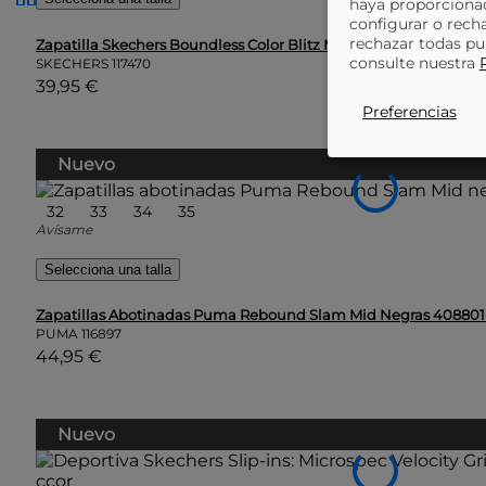
haya proporcionad
configurar o rech
rechazar todas pu
Zapatilla Skechers Boundless Color Blitz Multicolor 303599l-Nt
consulte nuestra
SKECHERS
117470
39,95 €
Preferencias
Nuevo
32
33
34
35
Avísame
Selecciona una talla
Zapatillas Abotinadas Puma Rebound Slam Mid Negras 408801
PUMA
116897
44,95 €
Nuevo