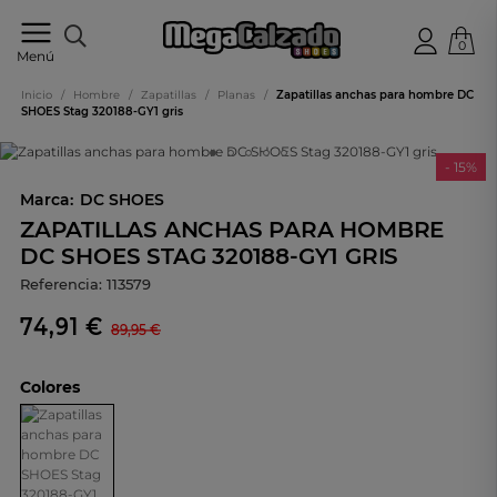
0
Tu
Menú
tienda
online
Inicio
/
Hombre
/
Zapatillas
/
Planas
/
Zapatillas anchas para hombre DC
de
SHOES Stag 320188-GY1 gris
calzado
- 15%
Marca:
DC SHOES
ZAPATILLAS ANCHAS PARA HOMBRE
DC SHOES STAG 320188-GY1 GRIS
Referencia:
113579
74,91 €
89,95 €
Colores