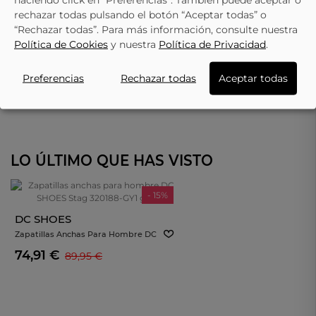
rechazar todas pulsando el botón “Aceptar todas” o
“Rechazar todas”. Para más información, consulte nuestra
Política de Cookies
y nuestra
Política de Privacidad
.
Preferencias
Rechazar todas
Aceptar todas
LO ÚLTIMO QUE HAS VISTO
- 15%
DC SHOES
Zapatillas Anchas Para Hombre DC
SHOES Stag 320188-GY1 Gris
74,91 €
89,95 €