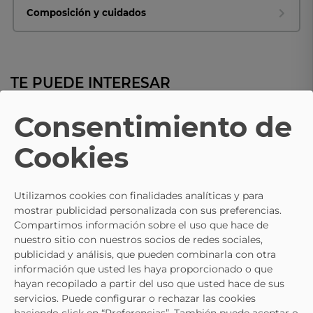
Composición y cuidados
TE PUEDE INTERESAR
Consentimiento de
- 15%
DC SHOES
DC SHOES
Cookies
Zapatillas DC SHOES Manteca
DC SHOES Negro Dc02220-002 
Multicolor
Command Zapatillas Para Ho
69,91 €
94,95 €
84,95 €
Utilizamos cookies con finalidades analíticas y para
mostrar publicidad personalizada con sus preferencias.
Compartimos información sobre el uso que hace de
nuestro sitio con nuestros socios de redes sociales,
publicidad y análisis, que pueden combinarla con otra
información que usted les haya proporcionado o que
hayan recopilado a partir del uso que usted hace de sus
servicios. Puede configurar o rechazar las cookies
haciendo click en “Preferencias”. También puede aceptar o