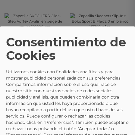
- 10%
- 10%
- 10%
- 10%
SKECHERS
Zapatilla
SKECHERS
Zapatilla
Consentimiento de
SKECHERS Glide-Step
Skechers Slip-Ins: Bobs
64,91 €
69,91 €
74,95 €
79,95 €
Vortex Avalin En Beige
Sport B Flex 2.0 En
Cookies
De Mujer 129826-Nat
Blanco 117790-Ofwt
- 10%
- 15%
Utilizamos cookies con finalidades analíticas y para
- 10%
- 15%
mostrar publicidad personalizada con sus preferencias.
Compartimos información sobre el uso que hace de
nuestro sitio con nuestros socios de redes sociales,
SKECHERS
Zapatilla
SKECHERS
Deportivas
publicidad y análisis, que pueden combinarla con otra
Skechers Slip-Ins: Bobs
Skechers S2K Blancas Y
64,91 €
49,95 €
74,95 €
59,95 €
información que usted les haya proporcionado o que
Sport B Flex Lucy Taupe
Rosas 303697l-Ofwt
hayan recopilado a partir del uso que usted hace de sus
117324-Tpe
Para Mujer
servicios. Puede configurar o rechazar las cookies
haciendo click en “Preferencias”. También puede aceptar o
- 15%
- 15%
rechazar todas pulsando el botón “Aceptar todas” o
- 15%
- 15%
“Rechazar todas”. Para más información, consulte nuestra