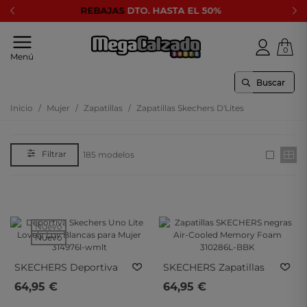
 EL 50%
Fracciona los pagos con
0
Tu
Menú
tienda
online
de
calzado
Inicio
/
Mujer
/
Zapatillas
/
Zapatillas Skechers D'Lites
Lee mas
Filtrar
185 modelos
Nuevo
Nuevo
SKECHERS
Deportiva
SKECHERS
Zapatillas
Skechers Uno Lite
SKECHERS Negras Air-
64,95 €
64,95 €
Lovely Luv Blancas Para
Cooled Memory Foam