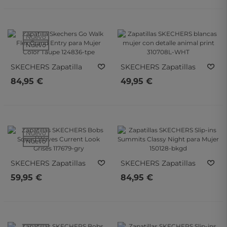
Mujer 314976l-Wmlt
310286L-BBK
Nuevo
Nuevo
SKECHERS
Zapatilla
SKECHERS
Zapatillas
Skechers Go Walk Flex
SKECHERS Blancas
84,95 €
49,95 €
Grand Entry Para Mujer
Mujer Con Detalle
Color Taupe 124836-Tpe
Animal Print 310708L-
WHT
Nuevo
Nuevo
SKECHERS
Zapatillas
SKECHERS
Zapatillas
SKECHERS Bobs Squad
SKECHERS Slip-Ins
59,95 €
84,95 €
Waves Current Look
Summits Classy Night
Grises 117679-Gry
Para Mujer 150128-Bkgd