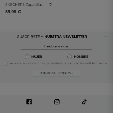
SKECHERS
Zapatillas
Color Rosa De Air
59,95 €
Cooled Memory Foam
SKECHERS 303949l-
Wlv
SUSCRÍBETE A
NUESTRA NEWSLETTER
MUJER
HOMBRE
Acepto las condiciones generales y la política de confidencialidad
QUIERO SUSCRIBIRME