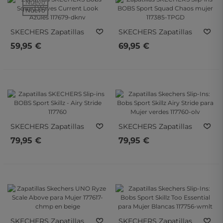
Nuevo
Nuevo
SKECHERS
Zapatillas
SKECHERS
Zapatillas
SKECHERS Bobs Squad
SKECHERS Slip-Ins
59,95 €
69,95 €
Waves Current Look
BOBS Sport Squad
Azules 117679-Dknv
Chaos Mujer 117385-
TPGD
SKECHERS
Zapatillas
SKECHERS
Zapatillas
SKECHERS Slip-Ins
Skechers Slip-Ins: Bobs
79,95 €
79,95 €
BOBS Sport Skillz - Airy
Sport Skillz Airy Stride
Stride 117760
Para Mujer Verdes
117760-Olv
SKECHERS
Zapatillas
SKECHERS
Zapatillas