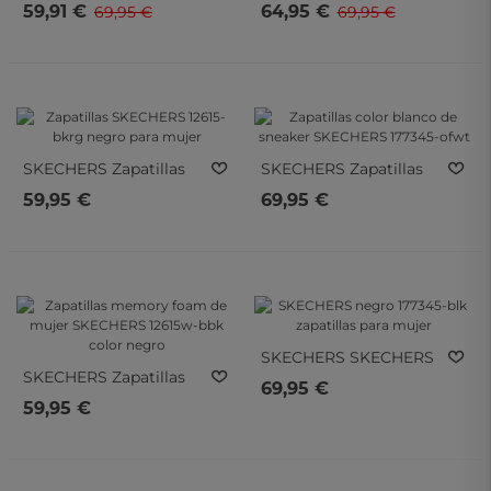
Skechers GO RUN
Skechers Wilshire Blvd
59,91 €
64,95 €
69,95 €
69,95 €
Consistent 2.0
Bellevue 100716-Ofwt
Advantage Marrón
En Blanco
128606-Ltbr
SKECHERS
Zapatillas
SKECHERS
Zapatillas
SKECHERS 12615-Bkrg
Color Blanco De
59,95 €
69,95 €
Negro Para Mujer
Sneaker SKECHERS
177345-Ofwt
SKECHERS
SKECHERS
SKECHERS
Zapatillas
Negro 177345-Blk
69,95 €
Memory Foam De
Zapatillas Para Mujer
59,95 €
Mujer SKECHERS
12615w-Bbk Color
Negro