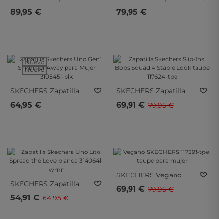
Skechers UNO Ryze
Skechers Slip-Ins: Bobs
89,95 €
79,95 €
Scale Above Para Mujer
Sport Skillz Too
177617-Chmp En Beige
Essential Para Mujer
Blancas 117756-Wmlt
- 10%
- 10%
Nuevo
Nuevo
SKECHERS
Zapatilla
SKECHERS
Zapatilla
Skechers Uno Gen1
Skechers Slip-Ins Bobs
64,95 €
69,91 €
79,95 €
Shimmer Away Para
Squad 4 Staple Look
Mujer 310545l-Blk
Taupe 117624-Tpe
- 15%
- 10%
- 15%
- 10%
SKECHERS
Vegano
SKECHERS
Zapatilla
SKECHERS 117391-Tpe
69,91 €
79,95 €
Skechers Uno Lite
Taupe Para Mujer
54,91 €
64,95 €
Spread The Love Blanca
314064l-Wmn