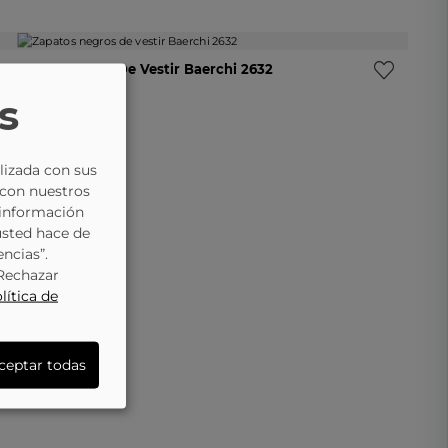
-10%
Zapatos Negros De Vestir Baerchi 2632
49881
s
49,45 €
54,95 €
lizada con sus
 con nuestros
 información
usted hace de
encias”.
“Rechazar
lítica de
ceptar todas