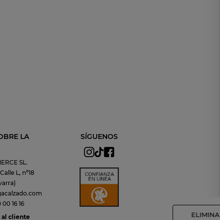
OBRE LA
SÍGUENOS
ERCE SL.
alle L, nº18
arra)
gacalzado.com
00 16 16
ELIMINA
al cliente