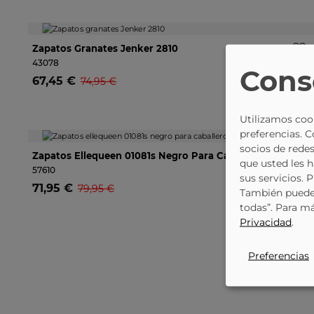
-10%
Zapatos Granates Jenker 2810
43078
Cons
67,45 €
74,95 €
Utilizamos cook
preferencias. 
socios de redes
-11%
Zapatos Ellequeen 01081s Negro Para Caballero
que usted les 
57610
sus servicios. 
71,95 €
79,95 €
También puede 
todas”. Para m
Privacidad
.
Preferencias