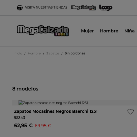
VISITA NUESTRAS TIENDAS
Mujer
Hombre
Niña
Inicio
/
Hombre
/
Zapatos
/
Sin cordones
8 modelos
-11%
Zapatos Mocasines Negros Baerchi 1251
95343
62,95 €
69,95 €