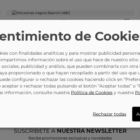
-10%
Mocasines Negros Baerchi 4682
62885
entimiento de Cookie
58,45 €
64,95 €
ies con finalidades analíticas y para mostrar publicidad persona
Compartimos información sobre el uso que hace de nuestro sitio
 sociales, publicidad y análisis, que pueden combinarla con otra
-10%
Zapatos Vestir De Caballero Sison 79.1 Color Negro
haya proporcionado o que hayan recopilado a partir del uso que 
86151
Puede configurar o rechazar las cookies haciendo click en “Prefer
67,45 €
74,95 €
aceptar o rechazar todas pulsando el botón “Aceptar todas” o 
ás información, consulte nuestra
Política de Cookies
y nuestra
Po
Rechazar todas
A
SUSCRÍBETE A
NUESTRA NEWSLETTER
Recibe promociones exclusivas y novedades