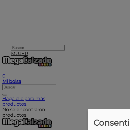
MUJER
User icon
0
Mi bolsa
Haga clic para más
productos.
No se encontraron
productos.
Consenti