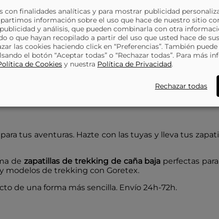
 con finalidades analíticas y para mostrar publicidad personaliz
partimos información sobre el uso que hace de nuestro sitio co
 publicidad y análisis, que pueden combinarla con otra informaci
o o que hayan recopilado a partir del uso que usted hace de sus
azar las cookies haciendo click en “Preferencias”. También puede
lsando el botón “Aceptar todas” o “Rechazar todas”. Para más in
Política de Cookies
y nuestra
Política de Privacidad
.
Rechazar todas
para tus aventuras. Hazte con las tuyas y lleva tus zapa
gama de
zapatillas de trekking de caña baja
perfectas par
ay modelos de trekking con Goretex.
ducto de una forma más sencilla. Envío 24h-72h.