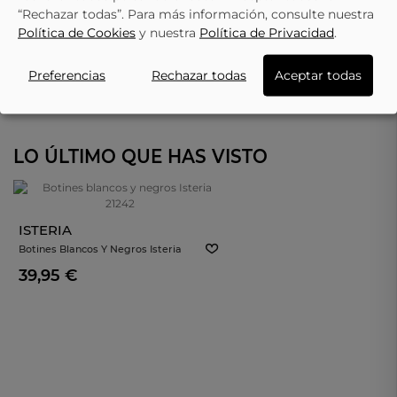
“Rechazar todas”. Para más información, consulte nuestra
Política de Cookies
y nuestra
Política de Privacidad
.
Preferencias
Rechazar todas
Aceptar todas
LO ÚLTIMO QUE HAS VISTO
ISTERIA
Botines Blancos Y Negros Isteria
21242
39,95 €