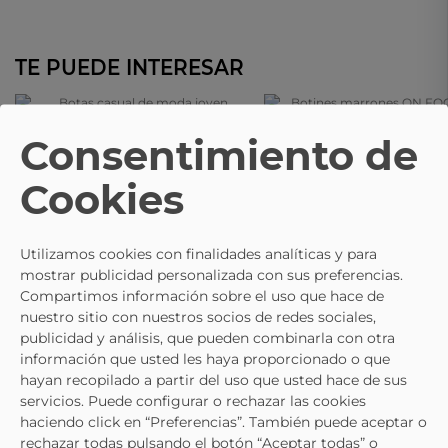
TE PUEDE INTERESAR
ON FOOT
Consentimiento de
Botas Casual De Moda Joven
Botines Marrones ON FOOT 297
Wl182670-11 Color Negro
69,95 €
66,95 €
Cookies
89,95 €
Utilizamos cookies con finalidades analíticas y para
mostrar publicidad personalizada con sus preferencias.
Compartimos información sobre el uso que hace de
nuestro sitio con nuestros socios de redes sociales,
publicidad y análisis, que pueden combinarla con otra
información que usted les haya proporcionado o que
hayan recopilado a partir del uso que usted hace de sus
servicios. Puede configurar o rechazar las cookies
haciendo click en “Preferencias”. También puede aceptar o
rechazar todas pulsando el botón “Aceptar todas” o