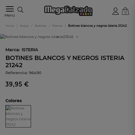
0
Tu
Menú
tienda
online
Inicio
/
Mujer
/
Botines
/
Planos
/
Botines blancos y negros Isteria 21242
de
calzado
Marca:
ISTERIA
BOTINES BLANCOS Y NEGROS ISTERIA
21242
Referencia:
96490
39,95 €
Colores