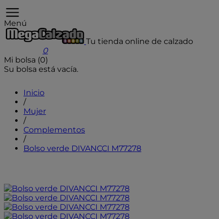
Menú
Tu tienda online de calzado
User icon
0
Mi bolsa (0)
Su bolsa está vacía.
Inicio
/
Mujer
/
Complementos
/
Bolso verde DIVANCCI M77278
- 25%