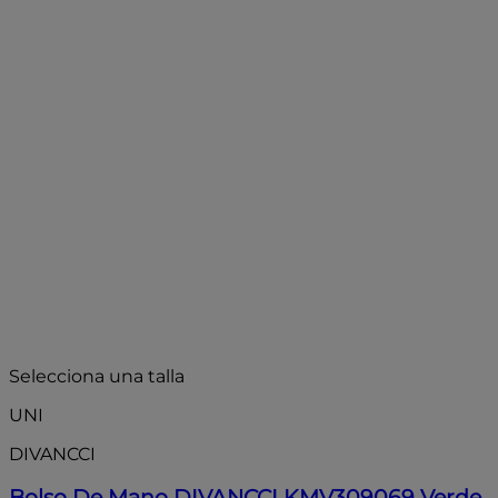
- 25%
Selecciona una talla
UNI
DIVANCCI
Bolso De Mano DIVANCCI KMV309069 Verde