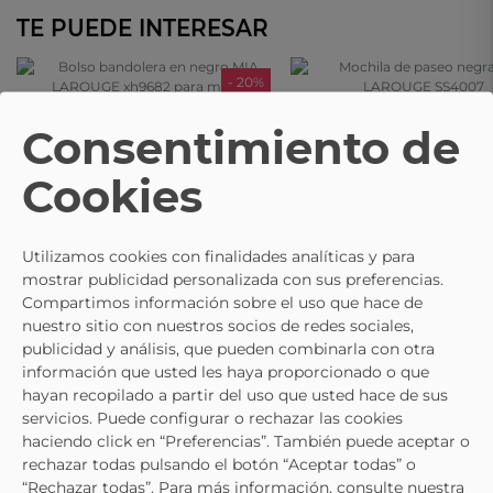
TE PUEDE INTERESAR
- 20%
MIA LAROUGE
MIA LAROUGE
Consentimiento de
Bolso Bandolera En Negro MIA
Mochila De Paseo Negra MIA
LAROUGE Xh9682 Para Mujer
LAROUGE SS4007
11,89 €
23,95 €
13,99 €
29,95 €
Cookies
Utilizamos cookies con finalidades analíticas y para
mostrar publicidad personalizada con sus preferencias.
Compartimos información sobre el uso que hace de
nuestro sitio con nuestros socios de redes sociales,
publicidad y análisis, que pueden combinarla con otra
información que usted les haya proporcionado o que
hayan recopilado a partir del uso que usted hace de sus
servicios. Puede configurar o rechazar las cookies
haciendo click en “Preferencias”. También puede aceptar o
rechazar todas pulsando el botón “Aceptar todas” o
“Rechazar todas”. Para más información, consulte nuestra