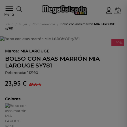
0
Tu
Menú
tienda
online
Inicio
/
Mujer
/
Complementos
/
Bolso con asas marrón MIA LAROUGE
de
sy781
calzado
- 20%
Marca:
MIA LAROUGE
BOLSO CON ASAS MARRÓN MIA
LAROUGE SY781
Referencia:
112190
23,95 €
29,95 €
Colores