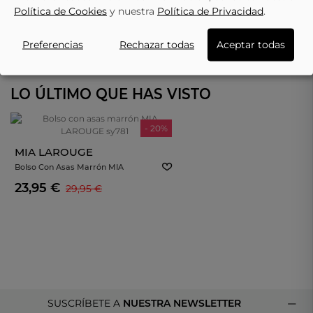
Política de Cookies
y nuestra
Política de Privacidad
.
Preferencias
Rechazar todas
Aceptar todas
LO ÚLTIMO QUE HAS VISTO
- 20%
MIA LAROUGE
Bolso Con Asas Marrón MIA
LAROUGE Sy781
23,95 €
29,95 €
SUSCRÍBETE A
NUESTRA NEWSLETTER