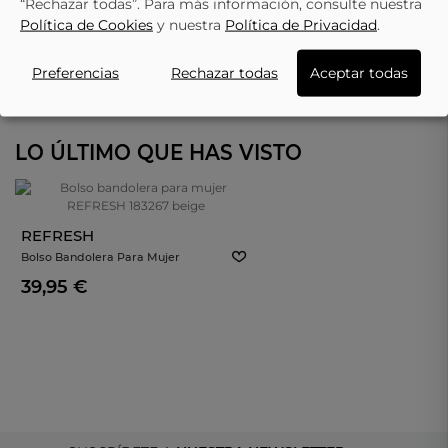
“Rechazar todas”. Para más información, consulte nuestra
Política de Cookies
y nuestra
Política de Privacidad
.
Preferencias
Rechazar todas
Aceptar todas
LO ÚLTIMO QUE HAS VISTO
REFRESH
Bolso Bandolera Para Mujer
REFRESH 183267 Beige
39,95 €