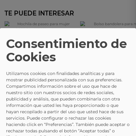
TE PUEDE INTERESAR
REFRESH
REFRESH
Consentimiento de
Mochila De Paseo Para Mujer
Bolso Bandolera Para Mujer
REFRESH 183262 Color Aqua
REFRESH 183267 Color Aqua
Cookies
49,95 €
39,95 €
Utilizamos cookies con finalidades analíticas y para
mostrar publicidad personalizada con sus preferencias.
Compartimos información sobre el uso que hace de
nuestro sitio con nuestros socios de redes sociales,
publicidad y análisis, que pueden combinarla con otra
información que usted les haya proporcionado o que
hayan recopilado a partir del uso que usted hace de sus
servicios. Puede configurar o rechazar las cookies
haciendo click en “Preferencias”. También puede aceptar o
rechazar todas pulsando el botón “Aceptar todas” o