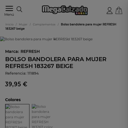
0
Tu
Menú
tienda
online
Inicio
/
Mujer
/
Complementos
/
Bolso bandolera para mujer REFRESH
de
183267 beige
calzado
Marca:
REFRESH
BOLSO BANDOLERA PARA MUJER
REFRESH 183267 BEIGE
Referencia:
111894
39,95 €
Colores