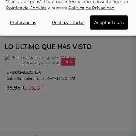
“Rechazar todas”. Para más información, consulte nuestra
Política de Cookies
y nuestra
Política de Privacidad
.
Preferencias
Rechazar todas
Aceptar todas
LO ÚLTIMO QUE HAS VISTO
- 10%
CARAMELO DV
Bolso Bandolera Negro CARAMELO
DV 264510 Para Hombre
35,95 €
39,95 €