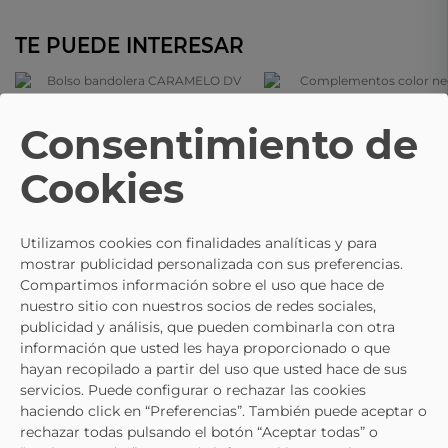
TE PUEDE INTERESAR
CARAMELO DV
CARAMELO DV
Consentimiento de
Bolso Bandolera CARAMELO DV
Complementos Color Negro D
Cookies
221910 En Negro Para Hombre
Bandolera CARAMELO DV 2642
39,95 €
38,95 €
Utilizamos cookies con finalidades analíticas y para
mostrar publicidad personalizada con sus preferencias.
Compartimos información sobre el uso que hace de
nuestro sitio con nuestros socios de redes sociales,
publicidad y análisis, que pueden combinarla con otra
información que usted les haya proporcionado o que
hayan recopilado a partir del uso que usted hace de sus
servicios. Puede configurar o rechazar las cookies
haciendo click en “Preferencias”. También puede aceptar o
rechazar todas pulsando el botón “Aceptar todas” o