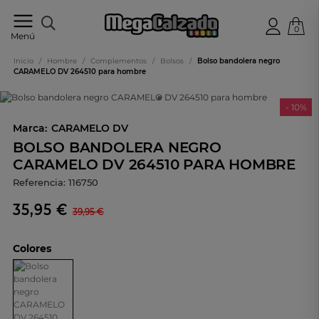
0
Tu
Menú
tienda
online
Inicio
/
Hombre
/
Complementos
/
Bolsos
/
Bolso bandolera negro
de
CARAMELO DV 264510 para hombre
calzado
- 10%
Marca:
CARAMELO DV
BOLSO BANDOLERA NEGRO
CARAMELO DV 264510 PARA HOMBRE
Referencia:
116750
35,95 €
39,95 €
Colores