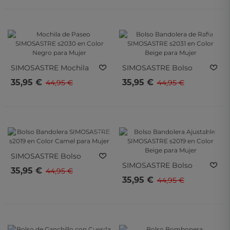
una forma más sencilla.
Para Mujer
Color Camel Para Mujer
- 20%
- 20%
- 20%
- 20%
SIMOSASTRE
Mochila
SIMOSASTRE
Bolso
De Paseo SIMOSASTRE
Bandolera De Rafia
35,95 €
35,95 €
44,95 €
44,95 €
S2030 En Color Negro
SIMOSASTRE S2031 En
Para Mujer
Color Beige Para Mujer
- 20%
- 20%
- 20%
- 20%
SIMOSASTRE
Bolso
SIMOSASTRE
Bolso
Bandolera SIMOSASTRE
35,95 €
44,95 €
Bandolera Ajustable
S2019 En Color Camel
35,95 €
44,95 €
SIMOSASTRE S2019 En
Para Mujer
Color Beige Para Mujer
- 20%
- 20%
- 20%
- 20%