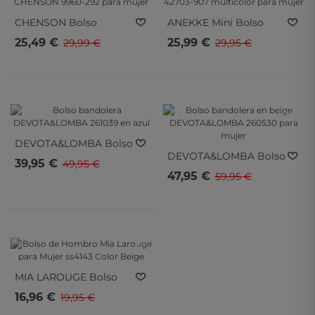
CHENSON
Bolso
ANEKKE
Mini Bolso
Bandolera En Negro
Bandolera ANEKKE
25,49 €
25,99 €
29,99 €
29,95 €
CHENSON 9960-292
42703-907 Multicolor
Para Mujer
Para Mujer
- 20%
- 20%
- 20%
- 20%
DEVOTA&LOMBA
Bolso
DEVOTA&LOMBA
Bolso
Bandolera
39,95 €
49,95 €
Bandolera En Beige
DEVOTA&LOMBA
47,95 €
59,95 €
DEVOTA&LOMBA
261039 En Azul
260530 Para Mujer
- 15%
- 15%
MIA LAROUGE
Bolso
De Hombro Mia
16,96 €
19,95 €
Larouge Para Mujer