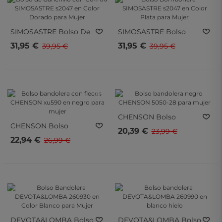
SIMOSASTRE
Bolso De
SIMOSASTRE
Bolso
Ganchillo Con Cuerda
Bombonera
31,95 €
31,95 €
39,95 €
39,95 €
SIMOSASTRE S2047 En
SIMOSASTRE S2047 En
Color Dorado Para
Color Plata Para Mujer
Mujer
- 15%
- 15%
- 15%
- 15%
CHENSON
Bolso
CHENSON
Bolso
Bandolera Negro
20,39 €
23,99 €
Bandolera Con Flecos
CHENSON 5050-28 Para
22,94 €
26,99 €
CHENSON Xu590 En
Mujer
Negro Para Mujer
- 20%
- 20%
- 20%
- 20%
DEVOTA&LOMBA
Bolso
DEVOTA&LOMBA
Bolso