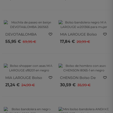
Cremallera
DEVOTA&LOMBA
SIMOSASTRE S2004 En
260590 En Beige Para
Color Beige Para Mujer
Mujer
- 20%
- 15%
- 20%
- 15%
DEVOTA&LOMBA
MIA LAROUGE
Bolso
Mochila De Paseo En
Bandolera Negro MIA
55,95 €
17,84 €
69,95 €
20,99 €
Beige DEVOTA&LOMBA
LAROUGE W201366
260563
Para Mujer
- 15%
- 15%
- 15%
- 15%
MIA LAROUGE
Bolso
CHENSON
Bolso De
Shopper Con Asas MIA
Hombro Con Asas
21,24 €
30,59 €
24,99 €
35,99 €
LAROUGE Sf8201 En
CHENSON 8065-1 En
Negro
Negro
- 15%
- 15%
- 15%
- 15%