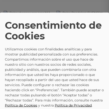
Textura
Mujer
- 15%
- 15%
- 15%
- 15%
Consentimiento de
CHENSON
Bolso
MIA LAROUGE
Bolso
Bandolera CHENSON
13,59 €
15,99 €
Cookies
Shopper Con Asas MIA
3802 Color Negro Para
22,94 €
26,99 €
LAROUGE Sf8038
Mujer
Negro Para Mujer
Utilizamos cookies con finalidades analíticas y para
mostrar publicidad personalizada con sus preferencias.
- 20%
- 15%
Compartimos información sobre el uso que hace de
- 20%
- 15%
nuestro sitio con nuestros socios de redes sociales,
publicidad y análisis, que pueden combinarla con otra
CHENSON
Bolso
información que usted les haya proporcionado o que
DEVOTA&LOMBA
Bolso
Bandolera CHENSON
15,29 €
17,99 €
hayan recopilado a partir del uso que usted hace de sus
De Hombro En Verde
A02 En Color Negro
47,95 €
59,95 €
servicios. Puede configurar o rechazar las cookies
DEVOTA&LOMBA
Para Mujer
haciendo click en “Preferencias”. También puede aceptar o
260631 Para Mujer
rechazar todas pulsando el botón “Aceptar todas” o
“Rechazar todas”. Para más información, consulte nuestra
- 20%
- 20%
Política de Cookies
y nuestra
Política de Privacidad
.
- 20%
- 20%