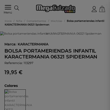
0
Tu
Menú
tienda
online
Inicio
/
Niña
/
Complementos
/
Mochilas
/
Bolsa portameriendas infantil
de
KARACTERMANIA 06321 Spiderman
calzado
Marca:
KARACTERMANIA
BOLSA PORTAMERIENDAS INFANTIL
KARACTERMANIA 06321 SPIDERMAN
Referencia:
113297
19,95 €
Colores