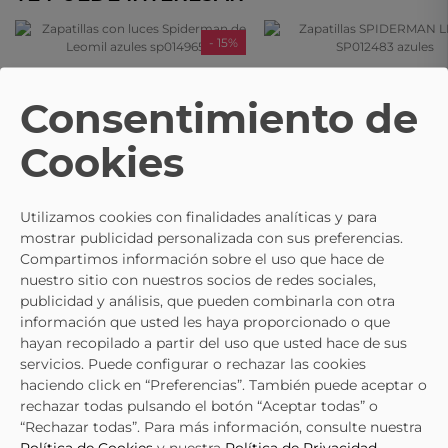
- 15%
LEOMIL
LEOMIL
Zapatillas Con Luces Spiderman De
Zapatillas SPIDERMAN LEOMIL
Consentimiento de
Leomil Azules Sp014965
SP012483 Azules
29,95 €
24,95 €
34,95 €
Cookies
Utilizamos cookies con finalidades analíticas y para
mostrar publicidad personalizada con sus preferencias.
Compartimos información sobre el uso que hace de
nuestro sitio con nuestros socios de redes sociales,
publicidad y análisis, que pueden combinarla con otra
información que usted les haya proporcionado o que
hayan recopilado a partir del uso que usted hace de sus
servicios. Puede configurar o rechazar las cookies
haciendo click en “Preferencias”. También puede aceptar o
rechazar todas pulsando el botón “Aceptar todas” o
“Rechazar todas”. Para más información, consulte nuestra
Política de Cookies
y nuestra
Política de Privacidad
.