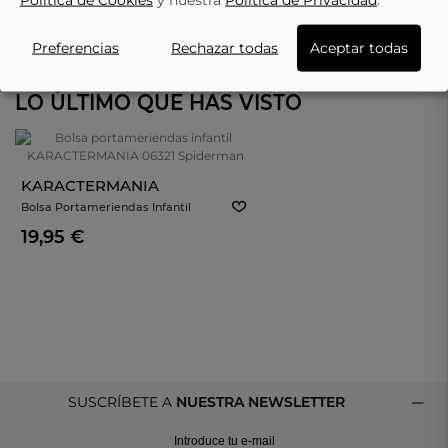
Preferencias
Rechazar todas
Aceptar todas
LO ÚLTIMO QUE HAS VISTO
KARACTERMANIA
Bolsa Portameriendas Infantil
KARACTERMANIA 06321 Spiderman
19,95 €
SUSCRÍBETE A
NUESTRA NEWSLETTER