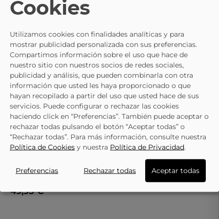
Cookies
TE PUEDE INTERESAR
- 10%
Utilizamos cookies con finalidades analíticas y para
SKYDIVA
mostrar publicidad personalizada con sus preferencias.
Bailarinas SKYDIVA M4116 Verdes
Compartimos información sobre el uso que hace de
26,95 €
29,95 €
nuestro sitio con nuestros socios de redes sociales,
publicidad y análisis, que pueden combinarla con otra
información que usted les haya proporcionado o que
hayan recopilado a partir del uso que usted hace de sus
servicios. Puede configurar o rechazar las cookies
haciendo click en “Preferencias”. También puede aceptar o
rechazar todas pulsando el botón “Aceptar todas” o
LO ÚLTIMO QUE HAS VISTO
“Rechazar todas”. Para más información, consulte nuestra
Política de Cookies
y nuestra
Política de Privacidad
.
MARIA JAEN
Preferencias
Rechazar todas
Aceptar todas
Bailarinas Maria Jaen 74
49,95 €