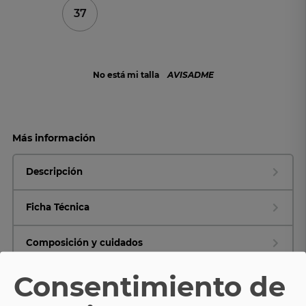
37
No está mi talla
AVISADME
Más información
Descripción
Ficha Técnica
Composición y cuidados
Consentimiento de