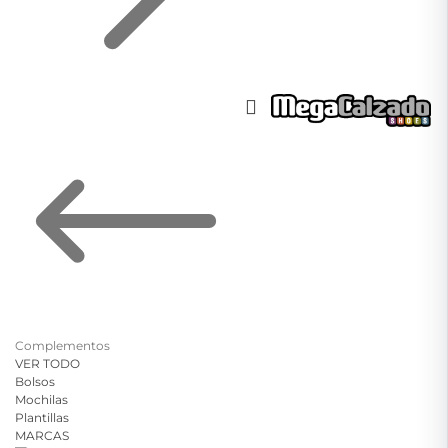
T
t
o
d
c
Complementos
VER TODO
Bolsos
Mochilas
Plantillas
MARCAS