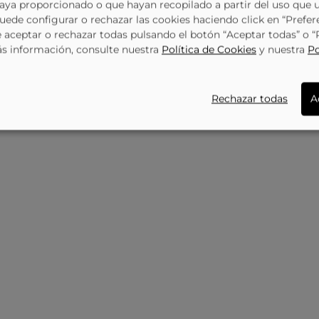
haya proporcionado o que hayan recopilado a partir del uso que 
34,95 €
34,95 €
Zapatillas De Casa Real Madrid De Marpen Unisex
Zapatillas De Casa FC Barcelona Unisex
Puede configurar o rechazar las cookies haciendo click en “Prefer
31,45 €
31,45 €
97560
VU
aceptar o rechazar todas pulsando el botón “Aceptar todas” o 
ás información, consulte nuestra
Política de Cookies
y nuestra
Po
Rechazar todas
A