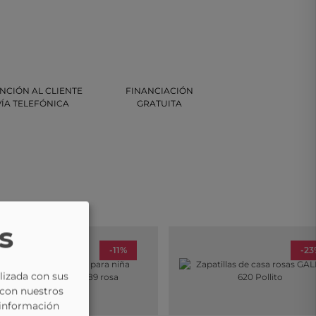
NCIÓN AL CLIENTE
FINANCIACIÓN
VÍA TELEFÓNICA
GRATUITA
s
-11%
-23
lizada con sus
 con nuestros
 información