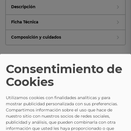
Descripción
Ficha Técnica
Composición y cuidados
Consentimiento de
TE PUEDE INTERESAR
Cookies
- 15%
LEOMIL
LEOMIL
Utilizamos cookies con finalidades analíticas y para
Zapatillas De Casa Super Mario
Zapatillas De Casa Barbie LEO
mostrar publicidad personalizada con sus preferencias.
LEOMIL MB001469
BA002623 Rosas
15,95 €
15,95 €
17,95 €
17,95 €
Compartimos información sobre el uso que hace de
nuestro sitio con nuestros socios de redes sociales,
publicidad y análisis, que pueden combinarla con otra
información que usted les haya proporcionado o que