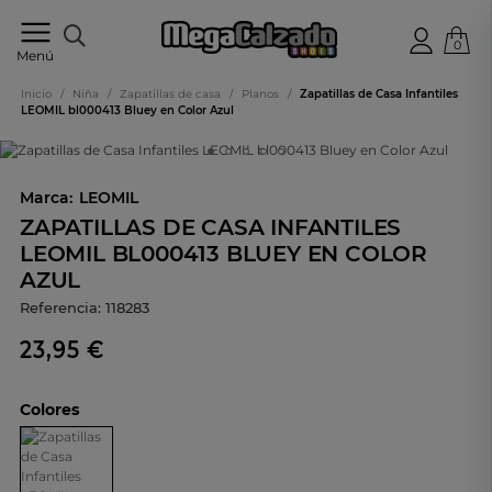
0
Tu
Menú
tienda
online
Inicio
/
Niña
/
Zapatillas de casa
/
Planos
/
Zapatillas de Casa Infantiles
de
LEOMIL bl000413 Bluey en Color Azul
calzado
Marca:
LEOMIL
ZAPATILLAS DE CASA INFANTILES
LEOMIL BL000413 BLUEY EN COLOR
AZUL
Referencia:
118283
23,95 €
Colores