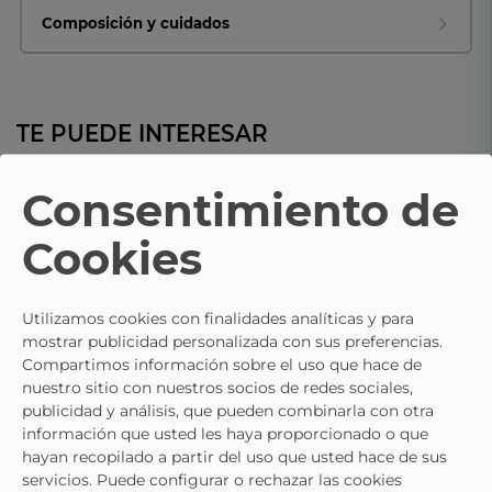
Composición y cuidados
TE PUEDE INTERESAR
Consentimiento de
MISS
MISS
Cookies
Bolso De Mano Para Mujer MISS
Bolso De Fiesta MISS LH202600
SV2408F-19 Negro
Color Negro Para Mujer
23,95 €
23,95 €
Utilizamos cookies con finalidades analíticas y para
mostrar publicidad personalizada con sus preferencias.
Compartimos información sobre el uso que hace de
nuestro sitio con nuestros socios de redes sociales,
publicidad y análisis, que pueden combinarla con otra
información que usted les haya proporcionado o que
hayan recopilado a partir del uso que usted hace de sus
servicios. Puede configurar o rechazar las cookies