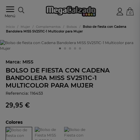
0
Tu
Menú
tienda
online
Inicio
/
Mujer
/
Complementos
/
Bolsos
/
Bolso de fiesta con Cadena
de
Bandolera MISS SV2511C-1 Multicolor para Mujer
calzado
Marca:
MISS
BOLSO DE FIESTA CON CADENA
BANDOLERA MISS SV2511C-1
MULTICOLOR PARA MUJER
Referencia:
116453
29,95 €
Colores