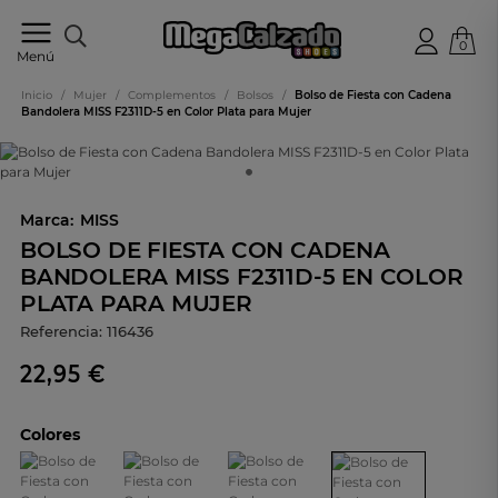
0
Tu
Menú
tienda
online
Inicio
/
Mujer
/
Complementos
/
Bolsos
/
Bolso de Fiesta con Cadena
de
Bandolera MISS F2311D-5 en Color Plata para Mujer
calzado
Marca:
MISS
BOLSO DE FIESTA CON CADENA
BANDOLERA MISS F2311D-5 EN COLOR
PLATA PARA MUJER
Referencia:
116436
22,95 €
Colores