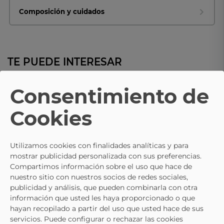
Composición y cuidados
TE PUEDE INTERESAR
Consentimiento de
MISS
MISS
Bolso De Mano Dorado MISS 202218
Cookies
Bolso De Fiesta MISS 202217 En
23,95 €
Oro Para Mujer
23,95 €
Utilizamos cookies con finalidades analíticas y para
mostrar publicidad personalizada con sus preferencias.
Compartimos información sobre el uso que hace de
nuestro sitio con nuestros socios de redes sociales,
publicidad y análisis, que pueden combinarla con otra
información que usted les haya proporcionado o que
hayan recopilado a partir del uso que usted hace de sus
servicios. Puede configurar o rechazar las cookies