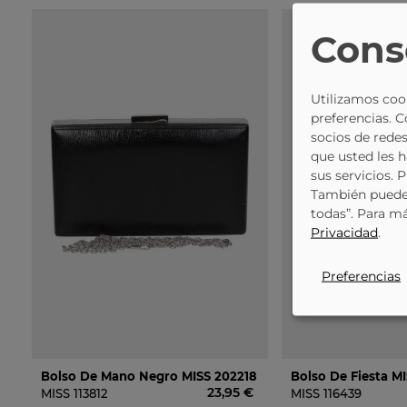
Cons
Utilizamos cook
preferencias. 
socios de redes
que usted les 
sus servicios. 
También puede 
todas”. Para m
Privacidad
.
Preferencias
Bolso De Mano Negro MISS 202218
23,95 €
MISS
113812
MISS
116439