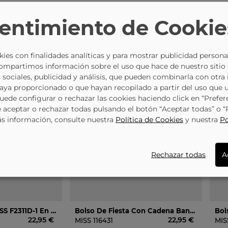
entimiento de Cookie
ies con finalidades analíticas y para mostrar publicidad persona
Compartimos información sobre el uso que hace de nuestro sitio
 sociales, publicidad y análisis, que pueden combinarla con otra
haya proporcionado o que hayan recopilado a partir del uso que 
Puede configurar o rechazar las cookies haciendo click en “Prefer
aceptar o rechazar todas pulsando el botón “Aceptar todas” o 
ás información, consulte nuestra
Política de Cookies
y nuestra
Po
Rechazar todas
A
Bolso De Fiesta MISS F2311D-1 En Color Oro Para Mujer
Bolso De Fiesta Con Cadena Bandolera MISS 202218 En Color Oro Para Mujer
22,95 €
22,95 €
MISS
116431
MI