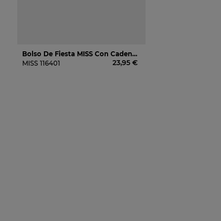
Bolso De Fiesta MISS Con Cadena Bandolera F2305e-4 En Color Oro Para Mujer
23,95 €
MISS
116401