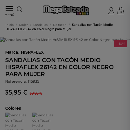
0
Tu
Menú
tienda
online
Inicio
/
Mujer
/
Sandalias
/
De tacón
/
Sandalias con Tacón Medio
de
HISPAFLEX 26142 en Color Negro para Mujer
calzado
- 10%
Marca:
HISPAFLEX
SANDALIAS CON TACÓN MEDIO
HISPAFLEX 26142 EN COLOR NEGRO
PARA MUJER
Referencia:
115935
35,95 €
39,95 €
Colores