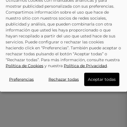
Utilizamos cookies con finalidades analíticas y para
mostrar publicidad personalizada con sus preferencias.
- 10%
Compartimos información sobre el uso que hace de
nuestro sitio con nuestros socios de redes sociales,
HISPAFLEX
publicidad y análisis, que pueden combinarla con otra
HISPAFLEX
Sandalias De Tacón HISPAFLEX 26132
información que usted les haya proporcionado o que
Sandalias Con Tacón Medio
En Color Dorado Para Mujer
35,95 €
39,95 €
hayan recopilado a partir del uso que usted hace de sus
HISPAFLEX 26142 En Color Dor
35,95 €
39,95 €
servicios. Puede configurar o rechazar las cookies
Para Mujer
haciendo click en “Preferencias”. También puede aceptar o
rechazar todas pulsando el botón “Aceptar todas” o
“Rechazar todas”. Para más información, consulte nuestra
Política de Cookies
y nuestra
Política de Privacidad
.
Preferencias
Rechazar todas
Aceptar todas