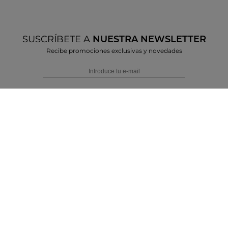
SUSCRÍBETE A
NUESTRA NEWSLETTER
Recibe promociones exclusivas y novedades
MUJER
HOMBRE
Acepto las condiciones generales y la política de confidencialidad
Suscribirme
INFORMACIÓN S
S
TIENDA
Política de cookies
Política de privacidad
MGC ESHOES COMM