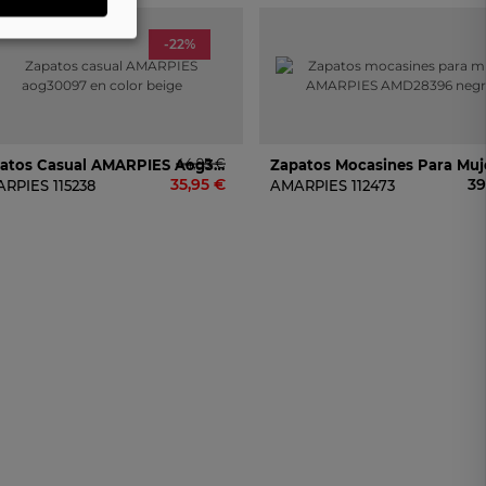
-22%
44,95 €
Zapatos Casual AMARPIES Aog30097 En Color Beige
35,95 €
39
ARPIES
115238
AMARPIES
112473