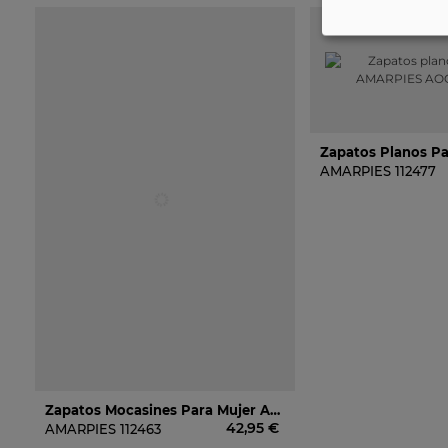
AMARPIES
112477
Zapatos Mocasines Para Mujer AMARPIES ABZ28580 Color Taupe
42,95 €
AMARPIES
112463