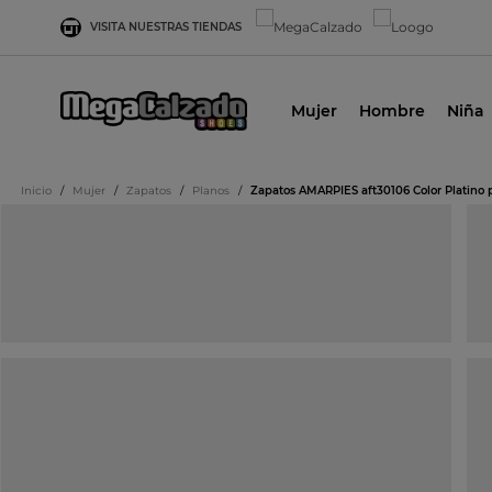
VISITA NUESTRAS TIENDAS
Mujer
Hombre
Niña
Inicio
/
Mujer
/
Zapatos
/
Planos
/
Zapatos AMARPIES aft30106 Color Platino p