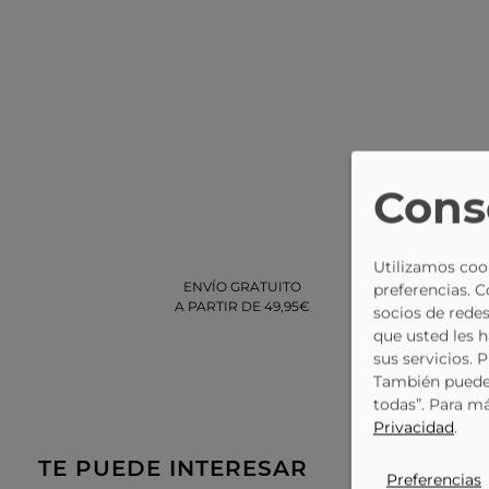
Cons
Utilizamos cook
ENVÍO GRATUITO
DEVOLUCIÓN
preferencias. 
A PARTIR DE 49,95€
GRATUITA
socios de redes
EN TIENDA
que usted les 
sus servicios. 
También puede 
todas”. Para m
Privacidad
.
TE PUEDE INTERESAR
Preferencias