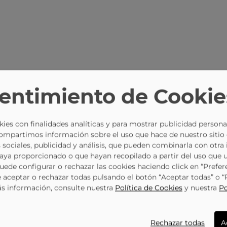
entimiento de Cookie
ies con finalidades analíticas y para mostrar publicidad persona
CAMBIO DE TALLA
MÁS DE 1.500 PUNTOS
ATE
Compartimos información sobre el uso que hace de nuestro sitio
GRATUITO
DE RECOGIDA
 sociales, publicidad y análisis, que pueden combinarla con otra
haya proporcionado o que hayan recopilado a partir del uso que 
Puede configurar o rechazar las cookies haciendo click en “Prefer
aceptar o rechazar todas pulsando el botón “Aceptar todas” o 
ás información, consulte nuestra
Política de Cookies
y nuestra
Po
Rechazar todas
A