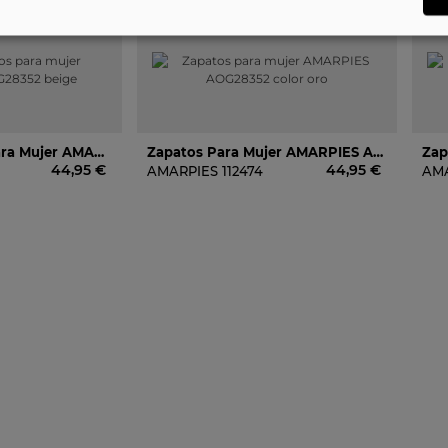
Zapatos Planos Para Mujer AMARPIES AOG28352 Beige
Zapatos Para Mujer AMARPIES AOG28352 Color Oro
44,95 €
44,95 €
AMARPIES
112474
AM