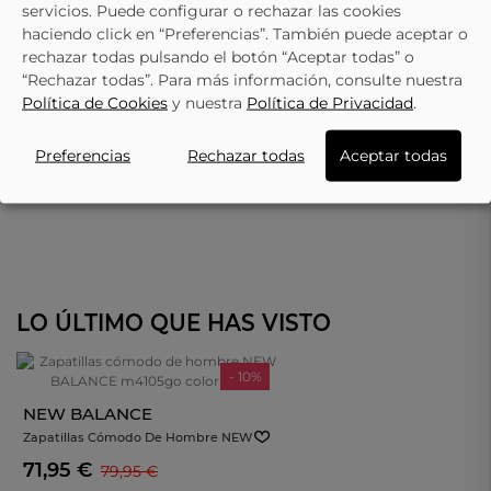
servicios. Puede configurar o rechazar las cookies
haciendo click en “Preferencias”. También puede aceptar o
rechazar todas pulsando el botón “Aceptar todas” o
“Rechazar todas”. Para más información, consulte nuestra
Política de Cookies
y nuestra
Política de Privacidad
.
Preferencias
Rechazar todas
Aceptar todas
LO ÚLTIMO QUE HAS VISTO
- 10%
NEW BALANCE
Zapatillas Cómodo De Hombre NEW
BALANCE M4105go Color Gris
71,95 €
79,95 €