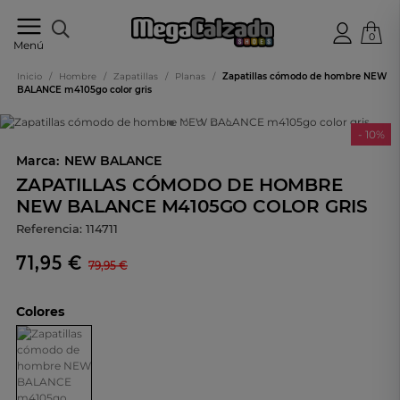
0
Tu
Menú
tienda
online
Inicio
/
Hombre
/
Zapatillas
/
Planas
/
Zapatillas cómodo de hombre NEW
de
BALANCE m4105go color gris
calzado
- 10%
Marca:
NEW BALANCE
ZAPATILLAS CÓMODO DE HOMBRE
NEW BALANCE M4105GO COLOR GRIS
Referencia:
114711
71,95 €
79,95 €
Colores