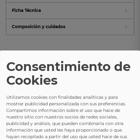
Ficha Técnica
Composición y cuidados
TE PUEDE INTERESAR
Consentimiento de
- 30%
Cookies
NEW BALANCE
NEW BALANCE
Zapatillas NEW BALANCE Bb480lft
Zapatillas Sneaker De Hombr
Utilizamos cookies con finalidades analíticas y para
Blanco Para Hombre
BALANCE Bb480lfr Color Blanc
69,95 €
69,95 €
99,95 €
99,95 €
mostrar publicidad personalizada con sus preferencias.
Compartimos información sobre el uso que hace de
nuestro sitio con nuestros socios de redes sociales,
publicidad y análisis, que pueden combinarla con otra
información que usted les haya proporcionado o que
hayan recopilado a partir del uso que usted hace de sus