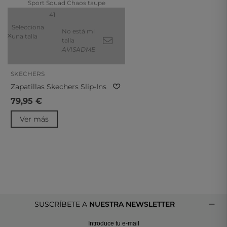
41
Selecciona
No está mi
una talla
talla
AVISADME
SKECHERS
Zapatillas Skechers Slip-Ins
BOBS Sport Squad Chaos
79,95 €
Taupe
Ver más
SUSCRÍBETE A
NUESTRA NEWSLETTER