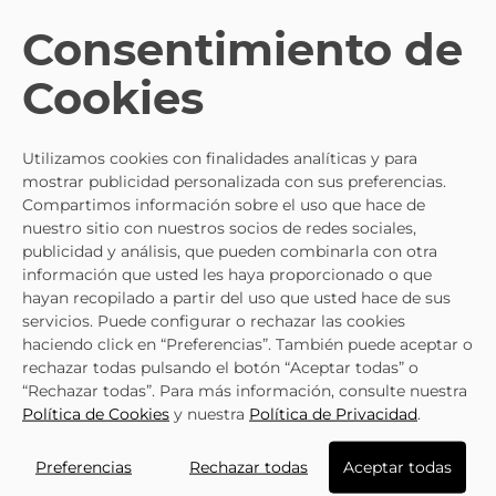
Consentimiento de
TE PUEDE INTERESAR
Cookies
- 5%
36
Utilizamos cookies con finalidades analíticas y para
36
37
mostrar publicidad personalizada con sus preferencias.
37
38
Compartimos información sobre el uso que hace de
40
39
Selecciona
Selecciona
41
40
nuestro sitio con nuestros socios de redes sociales,
una talla
una talla
41
publicidad y análisis, que pueden combinarla con otra
No está mi
información que usted les haya proporcionado o que
talla
No está mi
hayan recopilado a partir del uso que usted hace de sus
AVISADME
talla
servicios. Puede configurar o rechazar las cookies
AVISADME
haciendo click en “Preferencias”. También puede aceptar o
SKECHERS
rechazar todas pulsando el botón “Aceptar todas” o
SKECHERS
Zapatillas Para Mujer
“Rechazar todas”. Para más información, consulte nuestra
Zapatilla Skechers Slip-Ins
SKECHERS Bobs B Flex Lo
54,91 €
59,95 €
Política de Cookies
y nuestra
Política de Privacidad
.
BOBS Sport Squad Chao
Cool Ease 117715-TAN Beige
74,95 €
79,95 €
Taupe 117497-Tpe
Ver más
Preferencias
Rechazar todas
Aceptar todas
Ver más