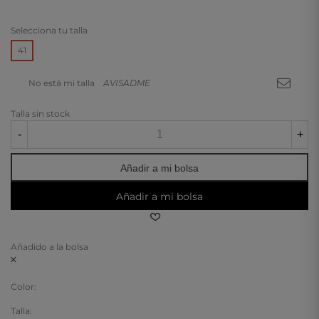
Selecciona tu talla
41
No está mi talla
AVISADME
Talla sin stock
-
+
Añadir a mi bolsa
Añadir a mi bolsa
Añadido a la bolsa
Color:
Talla: