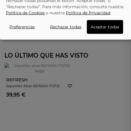
rechazar todas pulsando el botón “Aceptar todas” o
“Rechazar todas”. Para más información, consulte nuestra
Política de Cookies
y nuestra
Política de Privacidad
.
Preferencias
Rechazar todas
Aceptar todas
LO ÚLTIMO QUE HAS VISTO
REFRESH
Zapatillas Altas REFRESH 172722
Beige
39,95 €