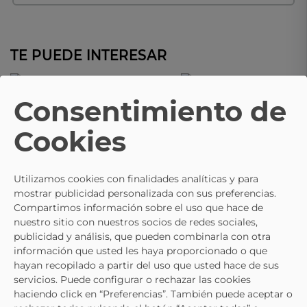
TE PUEDE INTERESAR
Consentimiento de
REFRESH
REFRESH
Zapatillas Con Plataforma REFRESH
Zapatillas Casual REFRESH 175
Cookies
172835 Blancas Para Mujer
Beige Para Mujer
29,95 €
35,95 €
39,95 €
Utilizamos cookies con finalidades analíticas y para
mostrar publicidad personalizada con sus preferencias.
Compartimos información sobre el uso que hace de
nuestro sitio con nuestros socios de redes sociales,
publicidad y análisis, que pueden combinarla con otra
información que usted les haya proporcionado o que
hayan recopilado a partir del uso que usted hace de sus
servicios. Puede configurar o rechazar las cookies
haciendo click en “Preferencias”. También puede aceptar o