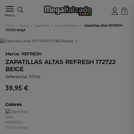
0
Tu
Menú
tienda
online
Inicio
/
Mujer
/
Zapatillas
/
Con plataforma
/
Zapatillas altas REFRESH
de
172722 beige
calzado
Marca:
REFRESH
ZAPATILLAS ALTAS REFRESH 172722
BEIGE
Referencia:
111743
39,95 €
Colores