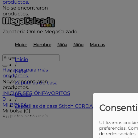
productos.
No se encontraron
productos.
Zapatería Online MegaCalzado
Mujer
Hombre
Niña
Niño
Marcas
Inicio
/
Haga clic para más
Niña
productos.
/
No se encontraron
Zapatillas de casa
productos.
/
INICIAR SESIÓN
FAVORITOS
Planos
0
/
MI BOLSA
Consenti
Zapatillas de casa Stitch CERDA 2300006572
Mi bolsa (0)
Su bolsa está vacía.
Utilizamos cookies
preferencias. Com
de redes sociales,