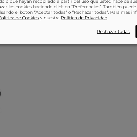
o o que hayan recopilado a partir del uso que usted hace de sus
azar las cookies haciendo click en “Preferencias”. También puede
lsando el botón “Aceptar todas” o “Rechazar todas”. Para más in
Política de Cookies
y nuestra
Política de Privacidad
.
Rechazar todas