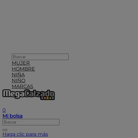
MUJER
HOMBRE
NIÑA
NIÑO
MARCAS
User icon
0
Mi bolsa
Haga clic para más